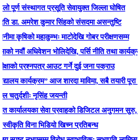
र्ण संस्थागत प्रसूति सेवायुक्त जिल्ला घोषित
. अमरेश कुमार सिंहको संसदमा असन्तुष्टि
ृषिको महाकुम्भः माटोदेखि गोबर परीक्षणसम्म
ौं अधिवेशन भोलिदेखि, पर्सि नीति तथा कार्यक्रम प्रस्त
ो प्रश्नपत्र आउट गर्ने दुई जना पक्राउ
ालय कार्यक्रम” आज शारदा माविमा, सबै तयारी पूरा :अ
दशीः नृसिंह जयन्ती
ालयका सेवा प्रवाहको डिजिटल अनुगमन सुरु, मन्त्री रावलद
ृति विना भिडियो खिच्न प्रतिबन्ध
स्पष्ट नभएसम्म विरोध स्वाभाविकः सभापति लामिछाने