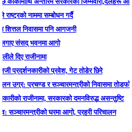
्कीमाथि अन्तरिम सरकारको जिम्मेवारी,दलहरू आक्रोशि
्रको नाममा सम्बोधन गर्दै
त्तल निवासमा पनि आगजनी
 संसद् भवनमा आगो
दिए राजीनामा
रदर्शनकारीको प्रवेश, गेट तोडेर छिरे
्र: प्रचण्ड र सञ्चारमन्त्रीको निवासमा तोडफोड र 
को राजीनामा, सरकारको दमनविरुद्ध असन्तुष्टि
चारमन्त्रीको घरमा आगो, प्रहरी परिचालन