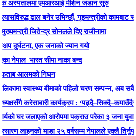
 अस्पतालमा एमआरआई मेशिन जडान सुरु
रुद्ध ढाल बनेर उभिन्छौं, गृहमन्त्रीको कामबाट सन्तुष्ट छ
्त्री जितेन्द्र सोनलले दिए राजीनामा
्घटना, एक जनाकाे ज्यान गयाे
पाल–भारत सीमा नाका बन्द
ाब आलमको निधन
मा स्वास्थ्य बीमाको पहिलो चरण सम्पन्न, अब सबै नागरि
सँगै करेसाबारी कार्यक्रम : ‘पढ्दै–सिक्दै–कमाउँदै’ अभिय
को घर जलाएको आरोपमा पक्राउ परेका ३ जना युवालाई प्
लाइनको भाडा २५ वर्षसम्म नेपालले एक्‍लै तिर्नुपर्ने’ भन