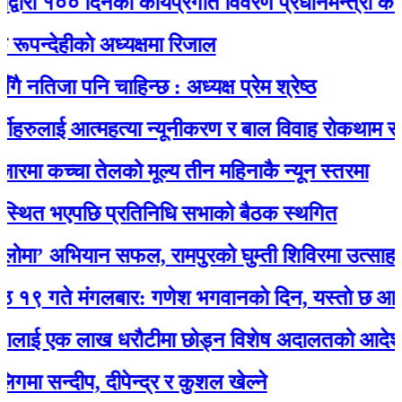
ा १०० दिनको कार्यप्रगति विवरण प्रधानमन्त्री कार्यालयम
ेहीकाे अध्यक्षमा रिजाल
जा पनि चाहिन्छ : अध्यक्ष प्रेम श्रेष्ठ
रुलाई आत्महत्या न्यूनीकरण र बाल विवाह रोकथाम सम्बन्धी
ा कच्चा तेलको मूल्य तीन महिनाकै न्यून स्तरमा
त भएपछि प्रतिनिधि सभाको बैठक स्थगित
’ अभियान सफल, रामपुरको घुम्ती शिविरमा उत्साहजनक
े मंगलबार: गणेश भगवानकाे दिन, यस्ताे छ आजको 
ई एक लाख धरौटीमा छोड्न विशेष अदालतको आदेश
न्दीप, दीपेन्द्र र कुशल खेल्ने