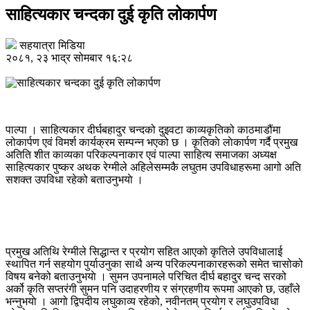
साहित्यकार चन्दका दुई कृति लोकार्पण
सहयात्रा मिडिया
२०८१, २३ भाद्र सोमबार १६:२८
पाल्पा । साहित्यकार दीर्घबहादुर चन्दको दुइवटा काव्यकृतिको काठमाडौंमा
लोकार्पण एवं विमर्श कार्यक्रम सम्पन्न भएको छ । कृतिकाे लाेकार्पण गर्दै प्रमुख
अतिति शीत काव्यका परिकल्पनाकार एवं पाल्पा साहित्य समाजका अध्यक्ष
साहित्यकार पुष्कर अथक रेग्मीले अहिलेसम्मकै लघुतम उपविधाहरूमा आगो अति
सशक्त उपविधा रहेको बताउनुभयाे ।
प्रमुख अतिथि रेग्मीले सिद्धान्त र प्रयोग सहित आएको कृतिले उपविधालाई
स्थापित गर्न सहयोग पुर्याउनुका साथै अन्य परिकल्पनाकारहरूको समेत चासोको
विषय बनेको बताउनुभयाे । सुमन उपनामले परिचित दीर्घ बहादुर चन्द सरको
अर्को कृति सप्तरंगी सुमन पनि उदाहरणीय र संग्रहणीय रूपमा आएको छ, उहाँले
भन्नुभयाे । आगो द्विपदीय लघुकाव्य रहेको, नवीनतम् प्रयोग र लघुउपविधा