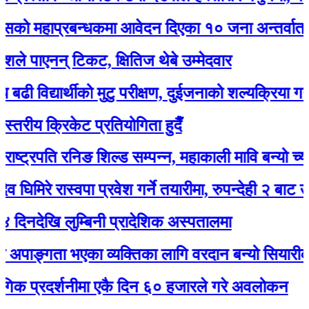
हाप्रबन्धकमा आवेदन दिएका १० जना अन्तर्वार्ताका ला
ाएनन् टिकट, क्षितिज थेबे उम्मेदवार
द्यार्थीको मुटु परीक्षण, दुईजनाको शल्यक्रिया गर्नुपर्ने
य क्रिकेट प्रतियोगिता हुदैँ
्रपति रनिङ शिल्ड सम्पन्न, महाकाली मावि बन्यो च्याम्पियन
रे रास्वपा प्रवेश गर्ने तयारीमा, रुपन्देही २ बाट उम्मेद्वार 
ि लुम्बिनी प्रादेशिक अस्पतालमा
ङ्गता भएका व्यक्तिका लागि वरदान बन्यो सियारीको घुम्त
्रदर्शनीमा एकै दिन ६० हजारले गरे अवलोकन