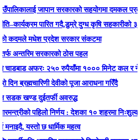
पालिकालाई जापान सरकारको सहयोगमा दमकल प्रदान : 
र्यक्रम पारित गदै,डुम्रे दुग्ध कृषि सहकारीको ३२ औं व
दमले मधेश प्रदेश सरकार संकटमा
अन्तरिम सरकारको ठोस पहल
ाडबाड अफरः २५० रुपैयाँमा १००० मिनेट कल र नेट जडा
ब्रह्मचारिणी देवीको पूजा आराधना गरिँदै
 खण्ड दुईतर्फी अवरुद्ध
त्रीको पहिलो निर्णय : देशका १० शहरमा निःशुल्क वाईफ
ै, यस्तो छ धार्मिक महत्व