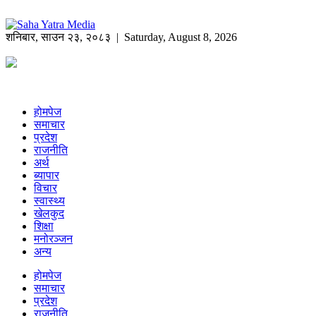
शनिबार
,
साउन
२३
,
२०८३
| Saturday, August 8, 2026
होमपेज
समाचार
प्रदेश
राजनीति
अर्थ
ब्यापार
विचार
स्वास्थ्य
खेलकुद
शिक्षा
मनोरञ्जन
अन्य
होमपेज
समाचार
प्रदेश
राजनीति