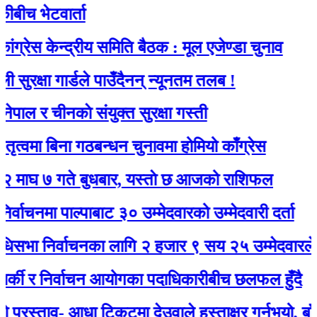
भेटवार्ता
 केन्द्रीय समिति बैठक : मूल एजेण्डा चुनाव
्षा गार्डले पाउँदैनन् न्यूनतम तलब !
र चीनकाे संयुक्त सुरक्षा गस्ती
ा बिना गठबन्धन चुनावमा होमियो काँग्रेस
 गते बुधबार, यस्ताे छ आजको राशिफल
मा पाल्पाबाट ३० उम्मेदवारको उम्मेदवारी दर्ता
निर्वाचनका लागि २ हजार ९ सय २५ उम्मेदवारले मनोनय
 र निर्वाचन आयोगका पदाधिकारीबीच छलफल हुँदै
्ताव- आधा टिकटमा देउवाले हस्ताक्षर गर्नुभयो, बाँकी गगनले