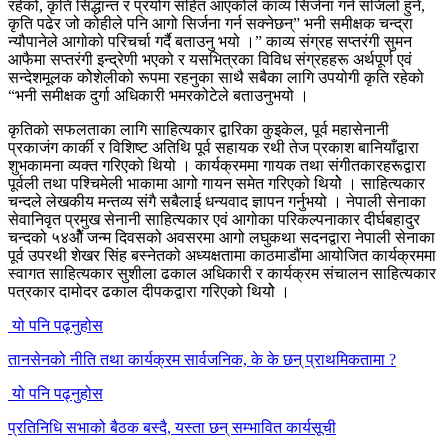
रहेको, कृति सिद्धान्त र प्रयोग सहित आएकोले काव्य सिर्जना गर्न सजिलो हुने,
कृति पढेर जो कोहीले पनि आगो सिर्जना गर्न सक्नेछन्” भनी समीक्षक चन्द्रा
न्यौपानेले आगोको परिचर्चा गर्दै बताउनु भयो ।” काव्य संग्रह सप्तरंगी सुमन
आफैमा सप्तरंगी इन्द्रेणी भएको र यसभित्रका विविध संग्रहहरू अर्थपूर्ण एवं
सन्देशमूलक कोेशेलीको रूपमा रहनुका साथै सबैका लागि उपयोगी कृति रहेको
“भनी समीक्षक दुर्गा अधिकारी भमरकोटेले बताउनुभयो ।
कृतिको सफलताका लागि साहित्यकार द्वारिका कुइकेल, पूर्व महासेनानी
प्रकाजंग कार्की र विशिष्ट अतिथि पूर्व सहायक रथी तेज प्रकाश बानियाँद्वारा
शुभकामना व्यक्त गरिएको थियो । कार्यक्रममा गायक तथा संगीतकारहरूद्वारा
पूर्वली तथा पश्चिमेली भाकामा आगो गायन समेत गरिएको थियोे । साहित्यकार
चन्दले लेखकीय मन्तव्य संगै सबैलाई धन्यवाद ज्ञापन गर्नुभयो । नेपाली सेनाका
सेवानिवृत प्रमुख सेनानी साहित्यकार एवं आगोका परिकल्पनाकार दीर्घबहादुर
चन्दको ५४ओैं जन्म दिवसको अवसरमा आगो लघुकथा सदनद्वारा नेपाली सेनाका
पूर्व उपरथी शेखर सिंह बस्नेतको अध्यक्षतामा काठमाडौंमा आयोजित कार्यक्रममा
स्वागत साहित्यकार सुशीला ढकाल अधिकारी र कार्यक्रम संचालन साहित्यकार
पत्रकार दामोदर ढकाल दीपकद्वारा गरिएको थियोे ।
यो पनि पढ्नुहोस
तानसेनको नीति तथा कार्यक्रम सार्वजनिक, के के छन् प्राथमिकतामा ?
यो पनि पढ्नुहोस
प्रतिनिधि सभाको बैठक बस्दै, यस्ता छन् सम्भावित कार्यसूची