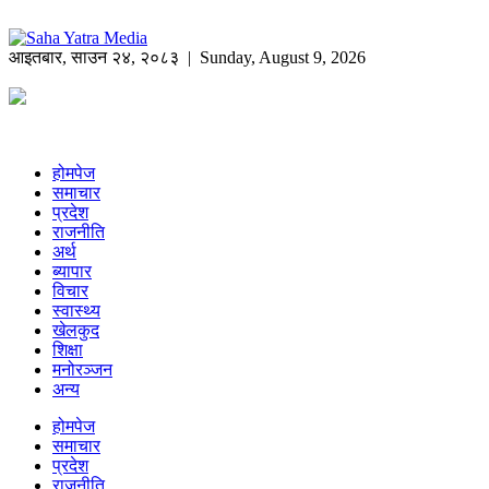
आइतबार
,
साउन
२४
,
२०८३
| Sunday, August 9, 2026
होमपेज
समाचार
प्रदेश
राजनीति
अर्थ
ब्यापार
विचार
स्वास्थ्य
खेलकुद
शिक्षा
मनोरञ्जन
अन्य
होमपेज
समाचार
प्रदेश
राजनीति