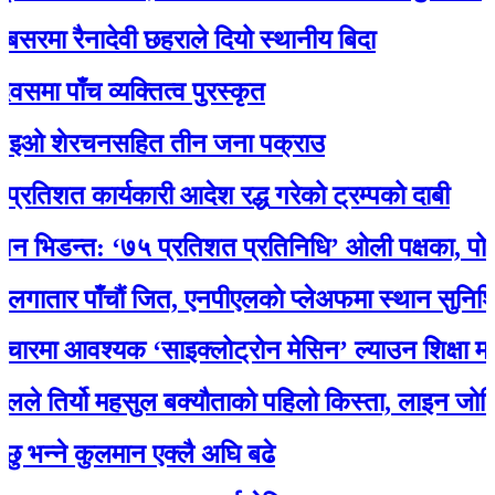
 रैनादेवी छहराले दियो स्थानीय बिदा
ाँच व्यक्तित्व पुरस्कृत
 शेरचनसहित तीन जना पक्राउ
 कार्यकारी आदेश रद्ध गरेको ट्रम्पको दाबी
डन्त: ‘७५ प्रतिशत प्रतिनिधि’ ओली पक्षका, पोखरेलको
र पाँचौं जित, एनपीएलकाे प्लेअफमा स्थान सुनिश्चित
 आवश्यक ‘साइक्लोट्रोन मेसिन’ ल्याउन शिक्षा मन्त्री 
तिर्यो महसुल बक्यौताको पहिलो किस्ता, लाइन जोडियो
ने कुलमान एक्लै अघि बढे