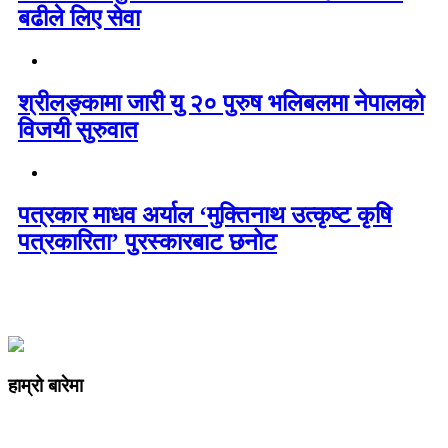
बढीले लिए सेवा
श्रीलङ्कामा जारी यु २० पुरुष भलिबलमा नेपालको
विजयी सुरुवात
पत्रकार माधव अर्याल ‘मुक्तिनाथ उत्कृष्ट कृषि
पत्रकारिता’ पुरस्कारबाट छनोट
हाम्रो बारेमा
कम्पनी रजिष्ट्ररको कार्यालय दर्ता न
: ३२५३७१ /०८०/०८१