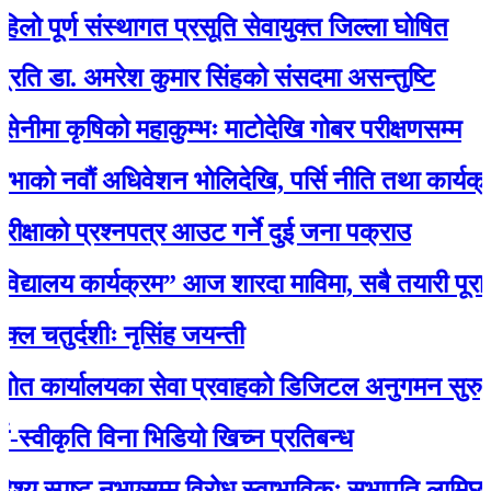
ूर्ण संस्थागत प्रसूति सेवायुक्त जिल्ला घोषित
ा. अमरेश कुमार सिंहको संसदमा असन्तुष्टि
कृषिको महाकुम्भः माटोदेखि गोबर परीक्षणसम्म
वौं अधिवेशन भोलिदेखि, पर्सि नीति तथा कार्यक्रम प्रस
को प्रश्नपत्र आउट गर्ने दुई जना पक्राउ
यालय कार्यक्रम” आज शारदा माविमा, सबै तयारी पूरा :
र्दशीः नृसिंह जयन्ती
यालयका सेवा प्रवाहको डिजिटल अनुगमन सुरु, मन्त्री रावल
कृति विना भिडियो खिच्न प्रतिबन्ध
 स्पष्ट नभएसम्म विरोध स्वाभाविकः सभापति लामिछाने