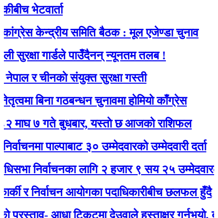
 भेटवार्ता
स केन्द्रीय समिति बैठक : मूल एजेण्डा चुनाव
क्षा गार्डले पाउँदैनन् न्यूनतम तलब !
 र चीनकाे संयुक्त सुरक्षा गस्ती
मा बिना गठबन्धन चुनावमा होमियो काँग्रेस
७ गते बुधबार, यस्ताे छ आजको राशिफल
नमा पाल्पाबाट ३० उम्मेदवारको उम्मेदवारी दर्ता
 निर्वाचनका लागि २ हजार ९ सय २५ उम्मेदवारले मनोन
की र निर्वाचन आयोगका पदाधिकारीबीच छलफल हुँदै
स्ताव- आधा टिकटमा देउवाले हस्ताक्षर गर्नुभयो, बाँकी गगन