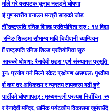
े गरे यसपटक चुनाव नलड्ने घोषणा
ुणस्तरीय बनाउन मन्त्री सारुको जोड
ाष्ट्रपति रनिङ शिल्ड प्रतियोगिता सुरु : १४ विद्यालयका
ङ शिल्डमा सौभाग्य मावि चिदीपानी च्याम्पियन
्ट्रपति रनिङ शिल्ड प्रतियोगिता सुरु
ुको घोषणा: रैनादेवी छहरा ‘पूर्ण संस्थागत प्रसूति सेवायुक
रयोग गर्न मिल्ने रकेट प्रक्षेपण असफल: पृथ्वीमा फर्कने
कम तर अधिकतम र न्यूनतम तापक्रम बढी हुने
को घोषणापत्र : मुख्यमन्त्री प्रत्यक्ष निर्वाचित, स्थानीय
ेवी मन्दिर, धार्मिक पर्यटकीय विकासमा जुर्मराउँदै