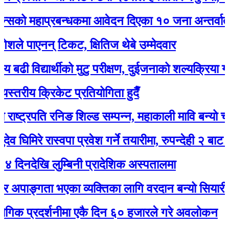
महाप्रबन्धकमा आवेदन दिएका १० जना अन्तर्वार्ताका ल
पाएनन् टिकट, क्षितिज थेबे उम्मेदवार
िद्यार्थीको मुटु परीक्षण, दुईजनाको शल्यक्रिया गर्नुपर्ने
ीय क्रिकेट प्रतियोगिता हुदैँ
ट्रपति रनिङ शिल्ड सम्पन्न, महाकाली मावि बन्यो च्याम्पिय
िरे रास्वपा प्रवेश गर्ने तयारीमा, रुपन्देही २ बाट उम्मेद्वार
ेखि लुम्बिनी प्रादेशिक अस्पतालमा
ाङ्गता भएका व्यक्तिका लागि वरदान बन्यो सियारीको घुम्
प्रदर्शनीमा एकै दिन ६० हजारले गरे अवलोकन