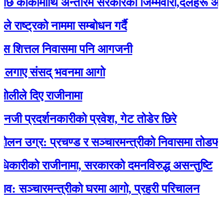
र्कीमाथि अन्तरिम सरकारको जिम्मेवारी,दलहरू आक्रोश
ट्रको नाममा सम्बोधन गर्दै
ित्तल निवासमा पनि आगजनी
ए संसद् भवनमा आगो
 दिए राजीनामा
्रदर्शनकारीको प्रवेश, गेट तोडेर छिरे
ग्र: प्रचण्ड र सञ्चारमन्त्रीको निवासमा तोडफोड र
ीको राजीनामा, सरकारको दमनविरुद्ध असन्तुष्टि
्चारमन्त्रीको घरमा आगो, प्रहरी परिचालन