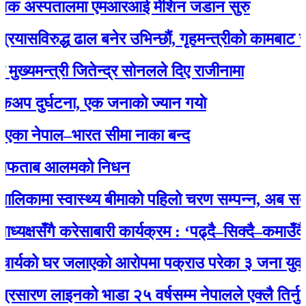
क अस्पतालमा एमआरआई मेशिन जडान सुरु
िरुद्ध ढाल बनेर उभिन्छौं, गृहमन्त्रीको कामबाट सन्तुष्ट
मन्त्री जितेन्द्र सोनलले दिए राजीनामा
र्घटना, एक जनाकाे ज्यान गयाे
ेपाल–भारत सीमा नाका बन्द
ताब आलमको निधन
ामा स्वास्थ्य बीमाको पहिलो चरण सम्पन्न, अब सबै नागर
षसँगै करेसाबारी कार्यक्रम : ‘पढ्दै–सिक्दै–कमाउँदै’ अभि
यको घर जलाएको आरोपमा पक्राउ परेका ३ जना युवालाई प
 लाइनको भाडा २५ वर्षसम्म नेपालले एक्‍लै तिर्नुपर्ने’ 