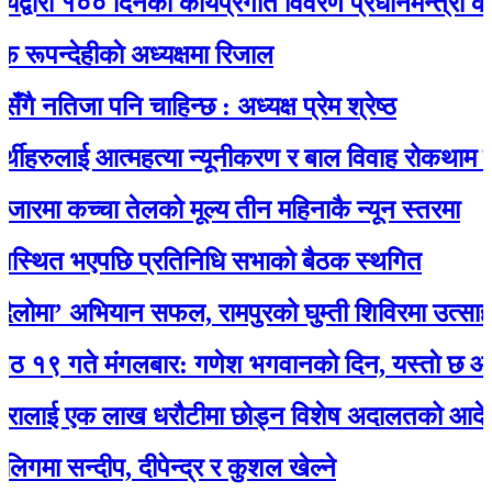
रा १०० दिनको कार्यप्रगति विवरण प्रधानमन्त्री कार्यालय
देहीकाे अध्यक्षमा रिजाल
िजा पनि चाहिन्छ : अध्यक्ष प्रेम श्रेष्ठ
हरुलाई आत्महत्या न्यूनीकरण र बाल विवाह रोकथाम सम्बन्
मा कच्चा तेलको मूल्य तीन महिनाकै न्यून स्तरमा
ित भएपछि प्रतिनिधि सभाको बैठक स्थगित
ा’ अभियान सफल, रामपुरको घुम्ती शिविरमा उत्साहजन
ते मंगलबार: गणेश भगवानकाे दिन, यस्ताे छ आजको
ाई एक लाख धरौटीमा छोड्न विशेष अदालतको आदेश
सन्दीप, दीपेन्द्र र कुशल खेल्ने