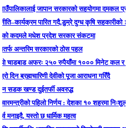
ँपालिकालाई जापान सरकारको सहयोगमा दमकल प्रदान :
ार्यक्रम पारित गदै,डुम्रे दुग्ध कृषि सहकारीको ३२ औं 
कदमले मधेश प्रदेश सरकार संकटमा
 अन्तरिम सरकारको ठोस पहल
चाडबाड अफरः २५० रुपैयाँमा १००० मिनेट कल र नेट जड
न ब्रह्मचारिणी देवीको पूजा आराधना गरिँदै
क खण्ड दुईतर्फी अवरुद्ध
्त्रीको पहिलो निर्णय : देशका १० शहरमा निःशुल्क वाई
दै, यस्तो छ धार्मिक महत्व