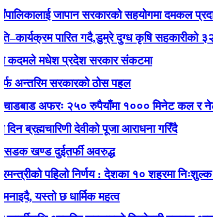
ालिकालाई जापान सरकारको सहयोगमा दमकल प्रदान : ग
्यक्रम पारित गदै,डुम्रे दुग्ध कृषि सहकारीको ३२ औं वा
दमले मधेश प्रदेश सरकार संकटमा
अन्तरिम सरकारको ठोस पहल
डबाड अफरः २५० रुपैयाँमा १००० मिनेट कल र नेट जडान
ब्रह्मचारिणी देवीको पूजा आराधना गरिँदै
 खण्ड दुईतर्फी अवरुद्ध
्रीको पहिलो निर्णय : देशका १० शहरमा निःशुल्क वाईफा
, यस्तो छ धार्मिक महत्व