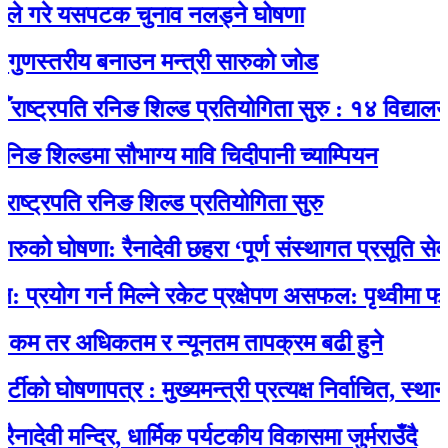
गरे यसपटक चुनाव नलड्ने घोषणा
स्तरीय बनाउन मन्त्री सारुको जोड
्ट्रपति रनिङ शिल्ड प्रतियोगिता सुरु : १४ विद्यालयकाे 
शिल्डमा सौभाग्य मावि चिदीपानी च्याम्पियन
्रपति रनिङ शिल्ड प्रतियोगिता सुरु
ो घोषणा: रैनादेवी छहरा ‘पूर्ण संस्थागत प्रसूति सेवायुक्त
ोग गर्न मिल्ने रकेट प्रक्षेपण असफल: पृथ्वीमा फर्कने क
 तर अधिकतम र न्यूनतम तापक्रम बढी हुने
 घोषणापत्र : मुख्यमन्त्री प्रत्यक्ष निर्वाचित, स्थानीय च
ी मन्दिर, धार्मिक पर्यटकीय विकासमा जुर्मराउँदै