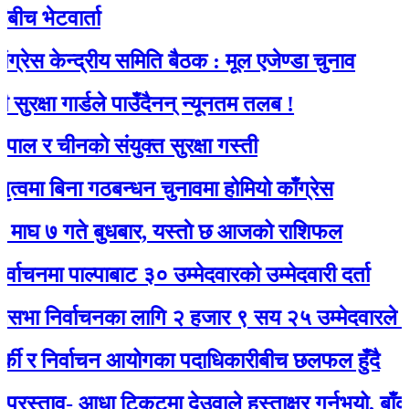
ेटवार्ता
केन्द्रीय समिति बैठक : मूल एजेण्डा चुनाव
षा गार्डले पाउँदैनन् न्यूनतम तलब !
 चीनकाे संयुक्त सुरक्षा गस्ती
 बिना गठबन्धन चुनावमा होमियो काँग्रेस
गते बुधबार, यस्ताे छ आजको राशिफल
ा पाल्पाबाट ३० उम्मेदवारको उम्मेदवारी दर्ता
िर्वाचनका लागि २ हजार ९ सय २५ उम्मेदवारले मनोनयन
 र निर्वाचन आयोगका पदाधिकारीबीच छलफल हुँदै
ताव- आधा टिकटमा देउवाले हस्ताक्षर गर्नुभयो, बाँकी गगनले