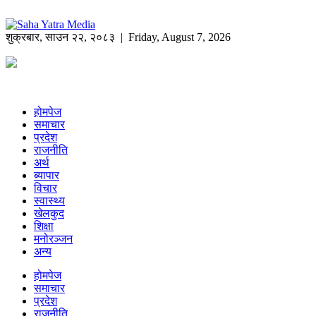
शुक्रबार
,
साउन
२२
,
२०८३
| Friday, August 7, 2026
होमपेज
समाचार
प्रदेश
राजनीति
अर्थ
ब्यापार
विचार
स्वास्थ्य
खेलकुद
शिक्षा
मनोरञ्जन
अन्य
होमपेज
समाचार
प्रदेश
राजनीति