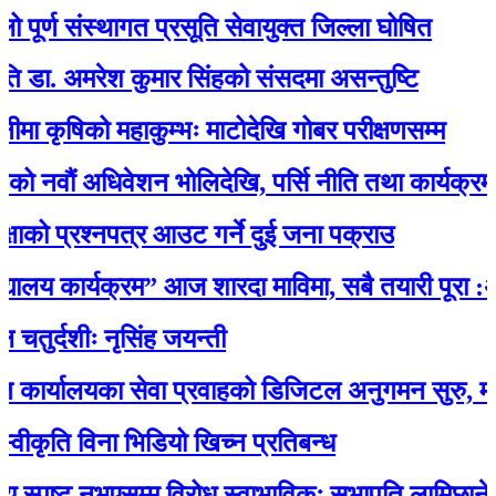
्ण संस्थागत प्रसूति सेवायुक्त जिल्ला घोषित
 अमरेश कुमार सिंहको संसदमा असन्तुष्टि
षिको महाकुम्भः माटोदेखि गोबर परीक्षणसम्म
ं अधिवेशन भोलिदेखि, पर्सि नीति तथा कार्यक्रम प्रस्त
 प्रश्नपत्र आउट गर्ने दुई जना पक्राउ
लय कार्यक्रम” आज शारदा माविमा, सबै तयारी पूरा :अभ
दशीः नृसिंह जयन्ती
लयका सेवा प्रवाहको डिजिटल अनुगमन सुरु, मन्त्री रावलद्
ति विना भिडियो खिच्न प्रतिबन्ध
्पष्ट नभएसम्म विरोध स्वाभाविकः सभापति लामिछाने