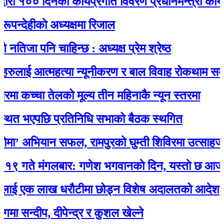
ा १०० दिनको कार्यप्रगति विवरण प्रधानमन्त्री कार्यालयमा
हीकाे अध्यक्षमा रिजाल
ा पनि चाहिन्छ : अध्यक्ष प्रेम श्रेष्ठ
ुलाई आत्महत्या न्यूनीकरण र बाल विवाह रोकथाम सम्बन्धी
 कच्चा तेलको मूल्य तीन महिनाकै न्यून स्तरमा
 भएपछि प्रतिनिधि सभाको बैठक स्थगित
 अभियान सफल, रामपुरको घुम्ती शिविरमा उत्साहजनक 
 मंगलबार: गणेश भगवानकाे दिन, यस्ताे छ आजको र
 एक लाख धरौटीमा छोड्न विशेष अदालतको आदेश
्दीप, दीपेन्द्र र कुशल खेल्ने