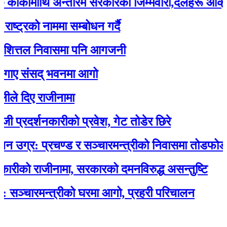
कीमाथि अन्तरिम सरकारको जिम्मेवारी,दलहरू आक्रोशित
रको नाममा सम्बोधन गर्दै
त्तल निवासमा पनि आगजनी
 संसद् भवनमा आगो
िए राजीनामा
दर्शनकारीको प्रवेश, गेट तोडेर छिरे
र: प्रचण्ड र सञ्चारमन्त्रीको निवासमा तोडफोड र 
ो राजीनामा, सरकारको दमनविरुद्ध असन्तुष्टि
ारमन्त्रीको घरमा आगो, प्रहरी परिचालन