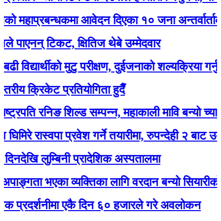
ाप्रबन्धकमा आवेदन दिएका १० जना अन्तर्वार्ताका लाग
एनन् टिकट, क्षितिज थेबे उम्मेदवार
्यार्थीको मुटु परीक्षण, दुईजनाको शल्यक्रिया गर्नुपर्ने
 क्रिकेट प्रतियोगिता हुदैँ
रपति रनिङ शिल्ड सम्पन्न, महाकाली मावि बन्यो च्याम्पियन
े रास्वपा प्रवेश गर्ने तयारीमा, रुपन्देही २ बाट उम्मेद्वार ह
ि लुम्बिनी प्रादेशिक अस्पतालमा
्गता भएका व्यक्तिका लागि वरदान बन्यो सियारीको घुम्ती
रदर्शनीमा एकै दिन ६० हजारले गरे अवलोकन