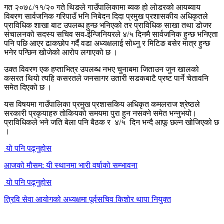
गत २०७८/११/२० गते थिङले गाउँपालिकामा ब्यक हो लोडरको आयब्याय
विबरण सार्वजनिक गरिपाउँ भनि निबेदन दिदा प्रमुख प्रशासकीय अधिकृतले
प्राविधिक शाखा बाट उपलब्ध हुन्छ भनिएको तर प्राविधिक साखा तथा डोजर
संचालनको सदस्य सचिव सव-ईन्जिनियरले ४/५ दिनमै सार्वजनिक हुन्छ भनिएता
पनि पछि आएर ढाकछोप गर्दै वडा अध्यक्षलाई सोध्नु र मिटिङ बसेर मात्र हुन्छ
भनेर पन्छिन खोजेको आरोप लगाएको छ ।
उक्त विवरण एक हप्ताभित्र उपलब्ध नभए चुनाबमा जिताउन जुन खालको
कसरत थियो त्यहि कसरतले जनसागर उतारी सडकबाटै प्रष्ट पार्ने चेतावनि
समेत दिएको छ ।
यस विषयमा गाउँपालिका प्रमुख प्रशासकिय अधिकृत कमलराज श्रेष्ठले
सरकारी प्रकृयाहरु तोकियको समयमा पुरा हुन नसक्ने समेत भन्नुभयो।
प्राविधिकले भने जति बेला पनि बैठक र ४/५ दिन भन्दै आफू छल्न खोजिएको छ
।
यो पनि पढ्नुहोस
आजको मौसम: यी स्थानमा भारी वर्षाको सम्भावना
यो पनि पढ्नुहोस
त्रिवि सेवा आयोगको अध्यक्षमा पूर्वसचिव किशोर थापा नियुक्त