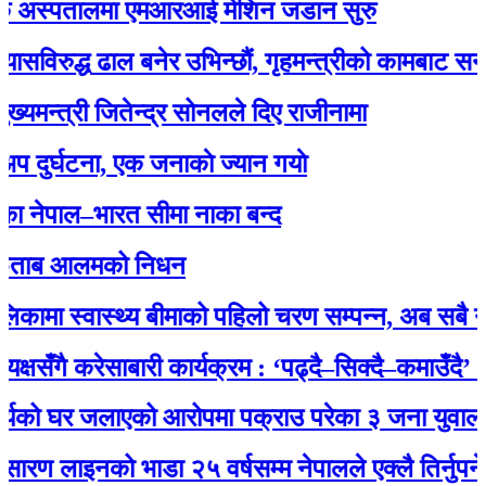
अस्पतालमा एमआरआई मेशिन जडान सुरु
ुद्ध ढाल बनेर उभिन्छौं, गृहमन्त्रीको कामबाट सन्तुष्ट छ
्त्री जितेन्द्र सोनलले दिए राजीनामा
्घटना, एक जनाकाे ज्यान गयाे
पाल–भारत सीमा नाका बन्द
ब आलमको निधन
ा स्वास्थ्य बीमाको पहिलो चरण सम्पन्न, अब सबै नागरिक
ँगै करेसाबारी कार्यक्रम : ‘पढ्दै–सिक्दै–कमाउँदै’ अभिया
ो घर जलाएको आरोपमा पक्राउ परेका ३ जना युवालाई प्र
ाइनको भाडा २५ वर्षसम्म नेपालले एक्‍लै तिर्नुपर्ने’ भन