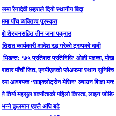
रैनादेवी छहराले दियो स्थानीय बिदा
च व्यक्तित्व पुरस्कृत
ेरचनसहित तीन जना पक्राउ
कार्यकारी आदेश रद्ध गरेको ट्रम्पको दाबी
्त: ‘७५ प्रतिशत प्रतिनिधि’ ओली पक्षका, पोखरेलको अ
पाँचौं जित, एनपीएलकाे प्लेअफमा स्थान सुनिश्चित
वश्यक ‘साइक्लोट्रोन मेसिन’ ल्याउन शिक्षा मन्त्री प
र्यो महसुल बक्यौताको पहिलो किस्ता, लाइन जोडियो
 कुलमान एक्लै अघि बढे