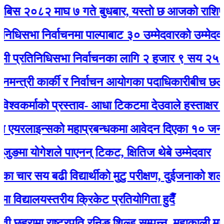
८२ माघ ७ गते बुधबार, यस्ताे छ आजको राशिफल
 निर्वाचनमा पाल्पाबाट ३० उम्मेदवारको उम्मेदवारी दर्ता
िनिधिसभा निर्वाचनका लागि २ हजार ९ सय २५ उम्मेदवार
री कार्की र निर्वाचन आयोगका पदाधिकारीबीच छलफल हुँद
माको प्रस्ताव- आधा टिकटमा देउवाले हस्ताक्षर गर्नुभयो, ब
ाइन्सको महाप्रबन्धकमा आवेदन दिएका १० जना अन्तर्वार
योगेशले पाएनन् टिकट, क्षितिज थेबे उम्मेदवार
 सय बढी विद्यार्थीको मुटु परीक्षण, दुईजनाको शल्यक्रिया गर्
्यालयस्तरीय क्रिकेट प्रतियोगिता हुदैँ
ामा राष्ट्रपति रनिङ शिल्ड सम्पन्न, महाकाली मावि बन्यो 