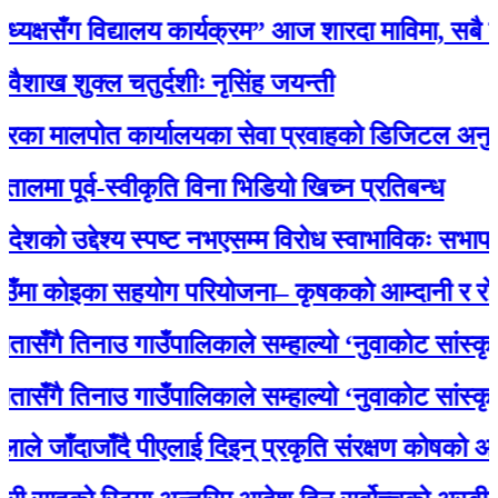
सँग विद्यालय कार्यक्रम” आज शारदा माविमा, सबै तयारी
क्ल चतुर्दशीः नृसिंह जयन्ती
पोत कार्यालयका सेवा प्रवाहको डिजिटल अनुगमन सुरु, मन्त
ूर्व-स्वीकृति विना भिडियो खिच्न प्रतिबन्ध
उद्देश्य स्पष्ट नभएसम्म विरोध स्वाभाविकः सभापति लामि
ोइका सहयोग परियोजना– कृषकको आम्दानी र रोजगारमा
 तिनाउ गाउँपालिकाले सम्हाल्यो ‘नुवाकोट सांस्कृतिक धर
 तिनाउ गाउँपालिकाले सम्हाल्यो ‘नुवाकोट सांस्कृतिक धर
दाजाँदै पीएलाई दिइन् प्रकृति संरक्षण कोषको अध्यक्षमा न