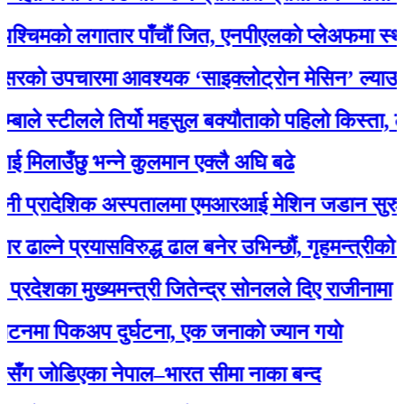
को लगातार पाँचौं जित, एनपीएलकाे प्लेअफमा स्थान सुनि
उपचारमा आवश्यक ‘साइक्लोट्रोन मेसिन’ ल्याउन शिक्षा 
्टीलले तिर्यो महसुल बक्यौताको पहिलो किस्ता, लाइन ज
उँछु भन्ने कुलमान एक्लै अघि बढे
्रादेशिक अस्पतालमा एमआरआई मेशिन जडान सुरु
 प्रयासविरुद्ध ढाल बनेर उभिन्छौं, गृहमन्त्रीको कामबाट 
का मुख्यमन्त्री जितेन्द्र सोनलले दिए राजीनामा
पिकअप दुर्घटना, एक जनाकाे ज्यान गयाे
ोडिएका नेपाल–भारत सीमा नाका बन्द