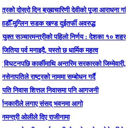
ोस्रो दिन ब्रह्मचारिणी देवीको पूजा आराधना गरिँदै
ग्लिन सडक खण्ड दुईतर्फी अवरुद्ध
ञ्चारमन्त्रीको पहिलो निर्णय : देशका १० शहरमा निःश
र्व मनाइदै, यस्तो छ धार्मिक महत्व
नपछि कार्कीमाथि अन्तरिम सरकारको जिम्मेवारी,दलहरू
िले राष्ट्रको नाममा सम्बोधन गर्दै
 निवास शित्तल निवासमा पनि आगजनी
रीले लगाए संसद् भवनमा आगो
री ओलीले दिए राजीनामा