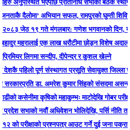
 अनुपस्थित भएपछि प्रतिनिधि सभाको बैठक स्थगित
ै दैलोमा’ अभियान सफल, रामपुरको घुम्ती शिविरमा उ
ेठ १९ गते मंगलबार: गणेश भगवानकाे दिन, यस्ताे 
र महरालाई एक लाख धरौटीमा छोड्न विशेष अदालतको आ
र लिगमा सन्दीप, दीपेन्द्र र कुशल खेल्ने
 पहिलो पूर्ण संस्थागत प्रसूति सेवायुक्त जिल्ला घोषित
प्रति डा. अमरेश कुमार सिंहको संसदमा असन्तुष्टि
सेनीमा कृषिको महाकुम्भः माटोदेखि गोबर परीक्षणसम्म
 सभाको नवौं अधिवेशन भोलिदेखि, पर्सि नीति तथा कार्यक्
 परीक्षाको प्रश्नपत्र आउट गर्ने दुई जना पक्राउ