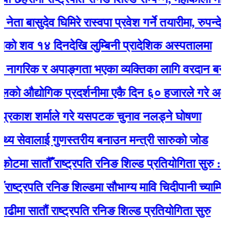
सुदेव घिमिरे रास्वपा प्रवेश गर्ने तयारीमा, रुपन्देही २ बाट उ
१४ दिनदेखि लुम्बिनी प्रादेशिक अस्पतालमा
रिक र अपाङ्गता भएका व्यक्तिका लागि वरदान बन्यो सियार
्योगिक प्रदर्शनीमा एकै दिन ६० हजारले गरे अवलोकन
श शर्माले गरे यसपटक चुनाव नलड्ने घोषणा
ेवालाई गुणस्तरीय बनाउन मन्त्री सारुको जोड
 सातौँ राष्ट्रपति रनिङ शिल्ड प्रतियोगिता सुरु : १४ वि
रपति रनिङ शिल्डमा सौभाग्य मावि चिदीपानी च्याम्पियन
ातौं राष्ट्रपति रनिङ शिल्ड प्रतियोगिता सुरु