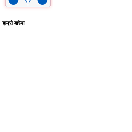
हाम्रो बारेमा
कम्पनी रजिष्ट्ररको कार्यालय दर्ता न
: ३२५३७१ /०८०/०८१
सुचना तथा प्रसारण विभाग दर्ता न :
४८२४/०८०/०८१
प्रेस काउन्सिल दर्ता न
.
मो ९८४७०९८७३६ र ९८६२२५९२६२
sahayatramedianetwork@gmail.com
………………
सहयात्रा मिडिया नेटवर्क प्रा.लि तानसेन ३ पाल्पा
शाखा कार्यालय , बुटवल -१३ वेलवास-रुपन्देही