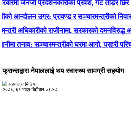
 जेनजी प्रदर्शनकारीको प्रवेश, गेट तोडेर छिरे
्दोलन उग्र: प्रचण्ड र सञ्चारमन्त्रीको निवासमा त
ी अधिकारीको राजीनामा, सरकारको दमनविरुद्ध असन्तुष्टि
तनाव: सञ्चारमन्त्रीको घरमा आगो, प्रहरी परिचालन
फ्रान्सद्वारा नेपाललाई थप स्वास्थ्य सामग्री सहयोग
सहयात्रा मिडिया
२०७८, ३१ भाद्र बिहीबार ०९:४७