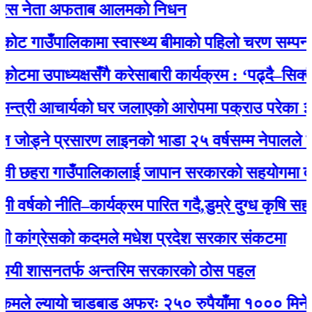
नेता अफताब आलमको निधन
ाउँपालिकामा स्वास्थ्य बीमाको पहिलो चरण सम्पन्न, अब 
उपाध्यक्षसँगै करेसाबारी कार्यक्रम : ‘पढ्दै–सिक्दै–कमा
ी आचार्यको घर जलाएको आरोपमा पक्राउ परेका ३ जना यु
 प्रसारण लाइनको भाडा २५ वर्षसम्म नेपालले एक्‍लै तिर्न
हरा गाउँपालिकालाई जापान सरकारको सहयोगमा दमकल प
ो नीति–कार्यक्रम पारित गदै,डुम्रे दुग्ध कृषि सहकारीक
ग्रेसको कदमले मधेश प्रदेश सरकार संकटमा
ासनतर्फ अन्तरिम सरकारको ठोस पहल
्यायाे चाडबाड अफरः २५० रुपैयाँमा १००० मिनेट कल र