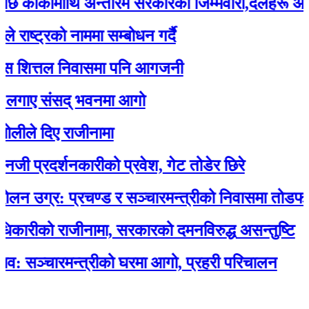
्कीमाथि अन्तरिम सरकारको जिम्मेवारी,दलहरू आक्रोश
ट्रको नाममा सम्बोधन गर्दै
ित्तल निवासमा पनि आगजनी
ए संसद् भवनमा आगो
 दिए राजीनामा
्रदर्शनकारीको प्रवेश, गेट तोडेर छिरे
ग्र: प्रचण्ड र सञ्चारमन्त्रीको निवासमा तोडफोड र
ीको राजीनामा, सरकारको दमनविरुद्ध असन्तुष्टि
्चारमन्त्रीको घरमा आगो, प्रहरी परिचालन