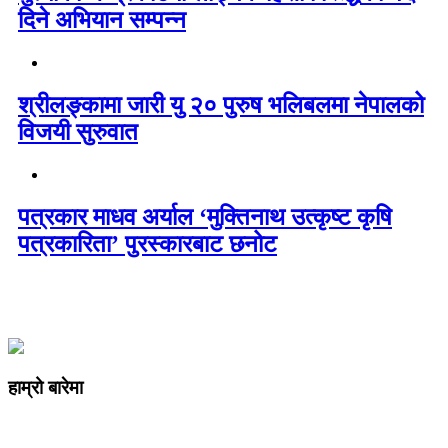
दिने अभियान सम्पन्न
श्रीलङ्कामा जारी यु २० पुरुष भलिबलमा नेपालको
विजयी सुरुवात
पत्रकार माधव अर्याल ‘मुक्तिनाथ उत्कृष्ट कृषि
पत्रकारिता’ पुरस्कारबाट छनोट
हाम्रो बारेमा
कम्पनी रजिष्ट्ररको कार्यालय दर्ता न
: ३२५३७१ /०८०/०८१