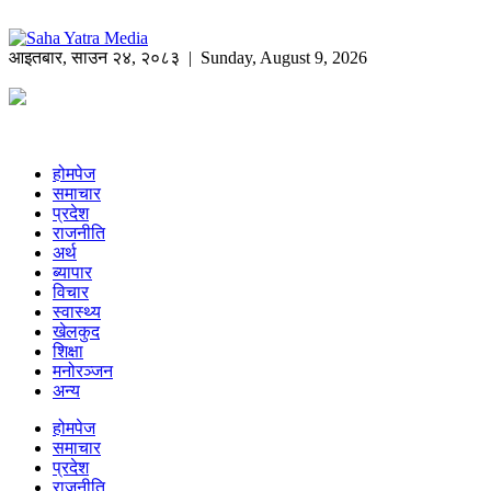
आइतबार
,
साउन
२४
,
२०८३
| Sunday, August 9, 2026
होमपेज
समाचार
प्रदेश
राजनीति
अर्थ
ब्यापार
विचार
स्वास्थ्य
खेलकुद
शिक्षा
मनोरञ्जन
अन्य
होमपेज
समाचार
प्रदेश
राजनीति