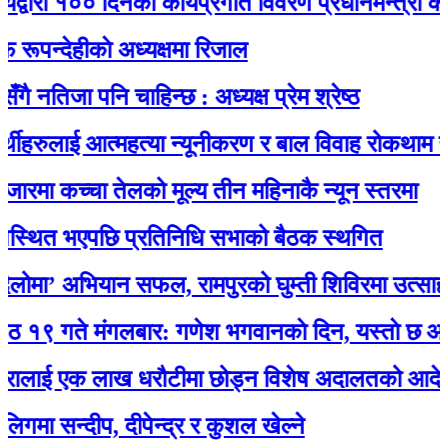
रा १०० दिनको कार्यप्रगति विवरण प्रधानमन्त्री कार्यालय
देहीकाे अध्यक्षमा रिजाल
िजा पनि चाहिन्छ : अध्यक्ष प्रेम श्रेष्ठ
हरुलाई आत्महत्या न्यूनीकरण र बाल विवाह रोकथाम सम्बन्ध
मा कच्चा तेलको मूल्य तीन महिनाकै न्यून स्तरमा
ित भएपछि प्रतिनिधि सभाको बैठक स्थगित
ा’ अभियान सफल, रामपुरको घुम्ती शिविरमा उत्साहजनक
ते मंगलबार: गणेश भगवानकाे दिन, यस्ताे छ आजको 
ाई एक लाख धरौटीमा छोड्न विशेष अदालतको आदेश
सन्दीप, दीपेन्द्र र कुशल खेल्ने