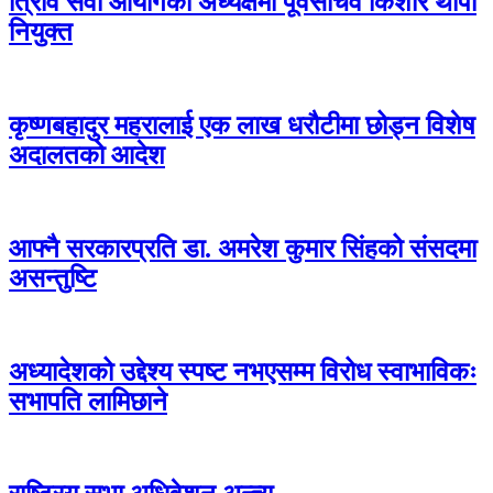
त्रिवि सेवा आयोगको अध्यक्षमा पूर्वसचिव किशोर थापा
नियुक्त
कृष्णबहादुर महरालाई एक लाख धरौटीमा छोड्न विशेष
अदालतको आदेश
आफ्नै सरकारप्रति डा. अमरेश कुमार सिंहको संसदमा
असन्तुष्टि
अध्यादेशको उद्देश्य स्पष्ट नभएसम्म विरोध स्वाभाविकः
सभापति लामिछाने