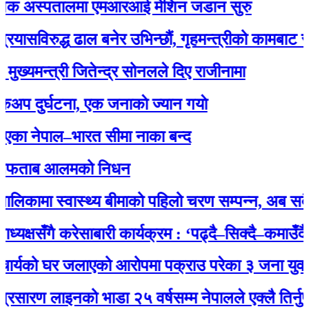
 अस्पतालमा एमआरआई मेशिन जडान सुरु
िरुद्ध ढाल बनेर उभिन्छौं, गृहमन्त्रीको कामबाट सन्तुष्ट 
न्त्री जितेन्द्र सोनलले दिए राजीनामा
र्घटना, एक जनाकाे ज्यान गयाे
ेपाल–भारत सीमा नाका बन्द
ताब आलमको निधन
ामा स्वास्थ्य बीमाको पहिलो चरण सम्पन्न, अब सबै नागर
षसँगै करेसाबारी कार्यक्रम : ‘पढ्दै–सिक्दै–कमाउँदै’ अभि
यको घर जलाएको आरोपमा पक्राउ परेका ३ जना युवालाई प्
 लाइनको भाडा २५ वर्षसम्म नेपालले एक्‍लै तिर्नुपर्ने’ भ