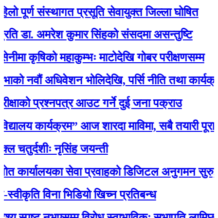
ूर्ण संस्थागत प्रसूति सेवायुक्त जिल्ला घोषित
. अमरेश कुमार सिंहको संसदमा असन्तुष्टि
ृषिको महाकुम्भः माटोदेखि गोबर परीक्षणसम्म
वौं अधिवेशन भोलिदेखि, पर्सि नीति तथा कार्यक्रम प्रस्
को प्रश्नपत्र आउट गर्ने दुई जना पक्राउ
यालय कार्यक्रम” आज शारदा माविमा, सबै तयारी पूरा :अ
्दशीः नृसिंह जयन्ती
यालयका सेवा प्रवाहको डिजिटल अनुगमन सुरु, मन्त्री रावल
कृति विना भिडियो खिच्न प्रतिबन्ध
 स्पष्ट नभएसम्म विरोध स्वाभाविकः सभापति लामिछाने