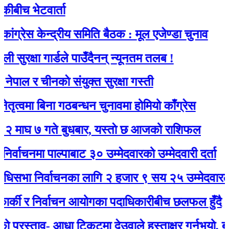
 भेटवार्ता
स केन्द्रीय समिति बैठक : मूल एजेण्डा चुनाव
क्षा गार्डले पाउँदैनन् न्यूनतम तलब !
 र चीनकाे संयुक्त सुरक्षा गस्ती
मा बिना गठबन्धन चुनावमा होमियो काँग्रेस
७ गते बुधबार, यस्ताे छ आजको राशिफल
नमा पाल्पाबाट ३० उम्मेदवारको उम्मेदवारी दर्ता
 निर्वाचनका लागि २ हजार ९ सय २५ उम्मेदवारले मनोनय
ी र निर्वाचन आयोगका पदाधिकारीबीच छलफल हुँदै
्ताव- आधा टिकटमा देउवाले हस्ताक्षर गर्नुभयो, बाँकी गगनल