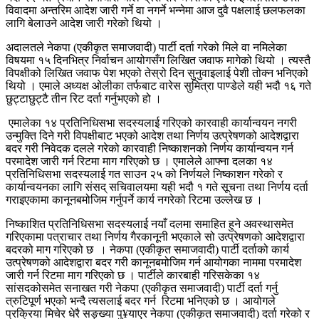
विवादमा अन्तरिम आदेश जारी गर्ने वा नगर्ने भन्नेमा आज दुवै पक्षलाई छलफलका
लागि बेलाउने आदेश जारी गरेको थियो ।
अदालतले नेकपा (एकीकृत समाजवादी) पार्टी दर्ता गरेको मिले वा नमिलेका
विषयमा १५ दिनभित्र निर्वाचन आयोगसँग लिखित जवाफ मागेको थियो । त्यस्तै
विपक्षीको लिखित जवाफ पेश भएको तेस्रो दिन सुनुवाइलाई पेशी तोक्न भनिएको
थियो । एमाले अध्यक्ष ओलीका तर्फबाट वारेस सुमित्रा पाण्डेले यही भदौ १६ गते
छुट्टाछुट्टै तीन रिट दर्ता गर्नुभएको हो ।
एमालेका १४ प्रतिनिधिसभा सदस्यलाई गरिएको कारवाही कार्यान्वयन नगरी
उन्मुक्ति दिने गरी विपक्षीबाट भएको आदेश तथा निर्णय उत्प्रेषणको आदेशद्वारा
बदर गरी निवेदक दलले गरेको कारवाही निष्काशनको निर्णय कार्यान्वयन गर्न
परमादेश जारी गर्न रिटमा माग गरिएको छ । एमालेले आफ्ना दलका १४
प्रतिनिधिसभा सदस्यलाई गत साउन २५ को निर्णयले निष्काशन गरेको र
कार्यान्वयनका लागि संसद् सचिवालयमा यही भदौ १ गते सूचना तथा निर्णय दर्ता
गराइएकामा कानूनबमोजिम गर्नुपर्ने कार्य नगरेको रिटमा उल्लेख छ ।
निष्काशित प्रतिनिधिसभा सदस्यलाई नयाँ दलमा समाहित हुने अवस्थासमेत
गरिएकामा पत्राचार तथा निर्णय गैरकानूनी भएकाले सो उत्प्रेषणको आदेशद्वारा
बदरको माग गरिएको छ । नेकपा (एकीकृत समाजवादी) पार्टी दर्ताको कार्य
उत्प्रेषणको आदेशद्वारा बदर गरी कानूनबमोजिम गर्न आयोगका नाममा परमादेश
जारी गर्न रिटमा माग गरिएको छ । पार्टीले कारबाही गरिसकेका १४
सांसदकोसमेत सनाखत गरी नेकपा (एकीकृत समाजवादी) पार्टी दर्ता गर्नु
त्रुटिपूर्ण भएको भन्दै त्यसलाई बदर गर्न रिटमा भनिएको छ । आयोगले
प्रक्रिया मिचेर धेरै सङ्ख्या पु¥याएर नेकपा (एकीकृत समाजवादी) दर्ता गरेको र