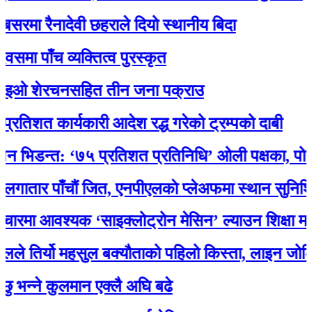
 रैनादेवी छहराले दियो स्थानीय बिदा
ाँच व्यक्तित्व पुरस्कृत
 शेरचनसहित तीन जना पक्राउ
 कार्यकारी आदेश रद्ध गरेको ट्रम्पको दाबी
डन्त: ‘७५ प्रतिशत प्रतिनिधि’ ओली पक्षका, पोखरेलको
र पाँचौं जित, एनपीएलकाे प्लेअफमा स्थान सुनिश्चित
आवश्यक ‘साइक्लोट्रोन मेसिन’ ल्याउन शिक्षा मन्त्री 
िर्यो महसुल बक्यौताको पहिलो किस्ता, लाइन जोडियो
ने कुलमान एक्लै अघि बढे