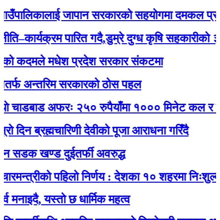
ँपालिकालाई जापान सरकारको सहयोगमा दमकल प्रदान :
ार्यक्रम पारित गदै,डुम्रे दुग्ध कृषि सहकारीको ३२ औं 
कदमले मधेश प्रदेश सरकार संकटमा
 अन्तरिम सरकारको ठोस पहल
ाडबाड अफरः २५० रुपैयाँमा १००० मिनेट कल र नेट जड
 ब्रह्मचारिणी देवीको पूजा आराधना गरिँदै
क खण्ड दुईतर्फी अवरुद्ध
्त्रीको पहिलो निर्णय : देशका १० शहरमा निःशुल्क वाई
दै, यस्तो छ धार्मिक महत्व