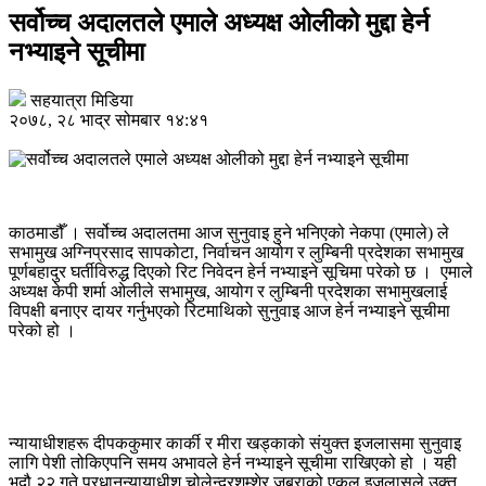
सर्वोच्च अदालतले एमाले अध्यक्ष ओलीको मुद्दा हेर्न
नभ्याइने सूचीमा
सहयात्रा मिडिया
२०७८, २८ भाद्र सोमबार १४:४१
काठमाडौँ । सर्वोच्च अदालतमा आज सुनुवाइ हुने भनिएको नेकपा (एमाले) ले
सभामुख अग्निप्रसाद सापकोटा, निर्वाचन आयोग र लुम्बिनी प्रदेशका सभामुख
पूर्णबहादुर घर्तीविरुद्ध दिएको रिट निवेदन हेर्न नभ्याइने सूचिमा परेको छ । एमाले
अध्यक्ष केपी शर्मा ओलीले सभामुख, आयोग र लुम्बिनी प्रदेशका सभामुखलाई
विपक्षी बनाएर दायर गर्नुभएको रिटमाथिको सुनुवाइ आज हेर्न नभ्याइने सूचीमा
परेको हो ।
न्यायाधीशहरू दीपककुमार कार्की र मीरा खड्काको संयुक्त इजलासमा सुनुवाइ
लागि पेशी तोकिएपनि समय अभावले हेर्न नभ्याइने सूचीमा राखिएको हो । यही
भदौ २२ गते प्रधानन्यायाधीश चोलेन्द्रशम्शेर जबराको एकल इजलासले उक्त