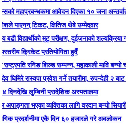
महाप्रबन्धकमा आवेदन दिएका १० जना अन्तर्वार्ताका ला
पाएनन् टिकट, क्षितिज थेबे उम्मेदवार
िद्यार्थीको मुटु परीक्षण, दुईजनाको शल्यक्रिया गर्नुपर्ने
ीय क्रिकेट प्रतियोगिता हुदैँ
ट्रपति रनिङ शिल्ड सम्पन्न, महाकाली मावि बन्यो च्याम्पिय
िरे रास्वपा प्रवेश गर्ने तयारीमा, रुपन्देही २ बाट उम्मेद्वार
खि लुम्बिनी प्रादेशिक अस्पतालमा
ाङ्गता भएका व्यक्तिका लागि वरदान बन्यो सियारीको घुम्
्रदर्शनीमा एकै दिन ६० हजारले गरे अवलोकन