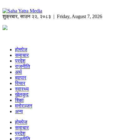
शुक्रबार
,
साउन
२२
,
२०८३
| Friday, August 7, 2026
होमपेज
समाचार
प्रदेश
राजनीति
अर्थ
ब्यापार
विचार
स्वास्थ्य
खेलकुद
शिक्षा
मनोरञ्जन
अन्य
होमपेज
समाचार
प्रदेश
राजनीति