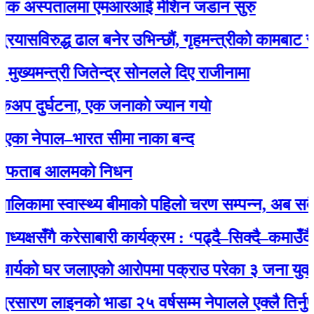
 अस्पतालमा एमआरआई मेशिन जडान सुरु
िरुद्ध ढाल बनेर उभिन्छौं, गृहमन्त्रीको कामबाट सन्तुष्ट 
न्त्री जितेन्द्र सोनलले दिए राजीनामा
र्घटना, एक जनाकाे ज्यान गयाे
ेपाल–भारत सीमा नाका बन्द
ताब आलमको निधन
ामा स्वास्थ्य बीमाको पहिलो चरण सम्पन्न, अब सबै नागरि
षसँगै करेसाबारी कार्यक्रम : ‘पढ्दै–सिक्दै–कमाउँदै’ अभि
यको घर जलाएको आरोपमा पक्राउ परेका ३ जना युवालाई प्
 लाइनको भाडा २५ वर्षसम्म नेपालले एक्‍लै तिर्नुपर्ने’ भ