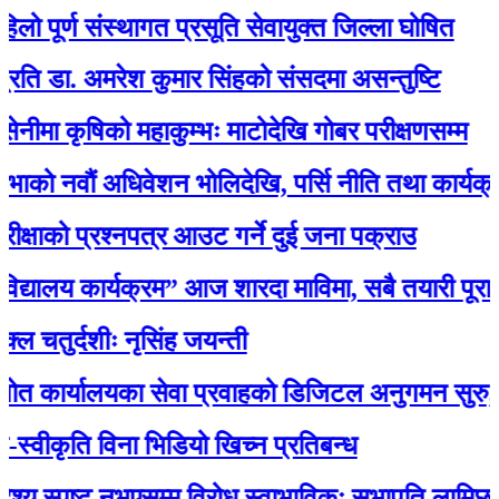
र्ण संस्थागत प्रसूति सेवायुक्त जिल्ला घोषित
. अमरेश कुमार सिंहको संसदमा असन्तुष्टि
ृषिको महाकुम्भः माटोदेखि गोबर परीक्षणसम्म
वौं अधिवेशन भोलिदेखि, पर्सि नीति तथा कार्यक्रम प्रस्
ो प्रश्नपत्र आउट गर्ने दुई जना पक्राउ
यालय कार्यक्रम” आज शारदा माविमा, सबै तयारी पूरा :अ
्दशीः नृसिंह जयन्ती
ालयका सेवा प्रवाहको डिजिटल अनुगमन सुरु, मन्त्री रावल
कृति विना भिडियो खिच्न प्रतिबन्ध
स्पष्ट नभएसम्म विरोध स्वाभाविकः सभापति लामिछाने