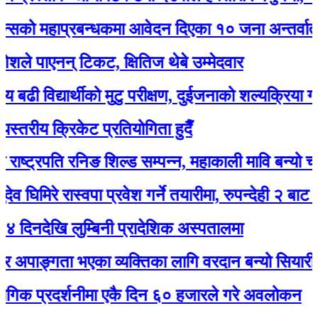
महाप्रबन्धकमा आवेदन दिएका १० जना अन्तर्वार्ताका ला
पाएनन् टिकट, क्षितिज थेबे उम्मेदवार
द्यार्थीको मुटु परीक्षण, दुईजनाको शल्यक्रिया गर्नुपर्ने
ीय क्रिकेट प्रतियोगिता हुदैँ
ट्रपति रनिङ शिल्ड सम्पन्न, महाकाली मावि बन्यो च्याम्पिय
रे रास्वपा प्रवेश गर्ने तयारीमा, रुपन्देही २ बाट उम्मेद्वार 
खि लुम्बिनी प्रादेशिक अस्पतालमा
ाङ्गता भएका व्यक्तिका लागि वरदान बन्यो सियारीको घुम्
्रदर्शनीमा एकै दिन ६० हजारले गरे अवलोकन