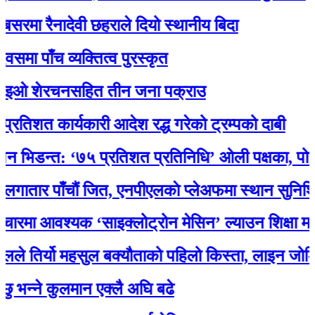
 रैनादेवी छहराले दियो स्थानीय बिदा
ाँच व्यक्तित्व पुरस्कृत
 शेरचनसहित तीन जना पक्राउ
 कार्यकारी आदेश रद्ध गरेको ट्रम्पको दाबी
डन्त: ‘७५ प्रतिशत प्रतिनिधि’ ओली पक्षका, पोखरेलको
र पाँचौं जित, एनपीएलकाे प्लेअफमा स्थान सुनिश्चित
आवश्यक ‘साइक्लोट्रोन मेसिन’ ल्याउन शिक्षा मन्त्री 
िर्यो महसुल बक्यौताको पहिलो किस्ता, लाइन जोडियो
ने कुलमान एक्लै अघि बढे