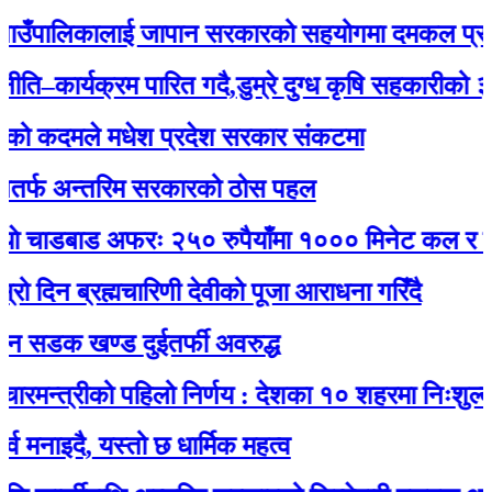
ँपालिकालाई जापान सरकारको सहयोगमा दमकल प्रदान :
ार्यक्रम पारित गदै,डुम्रे दुग्ध कृषि सहकारीको ३२ औं 
कदमले मधेश प्रदेश सरकार संकटमा
 अन्तरिम सरकारको ठोस पहल
ाडबाड अफरः २५० रुपैयाँमा १००० मिनेट कल र नेट जड
 ब्रह्मचारिणी देवीको पूजा आराधना गरिँदै
क खण्ड दुईतर्फी अवरुद्ध
त्रीको पहिलो निर्णय : देशका १० शहरमा निःशुल्क वाई
दै, यस्तो छ धार्मिक महत्व