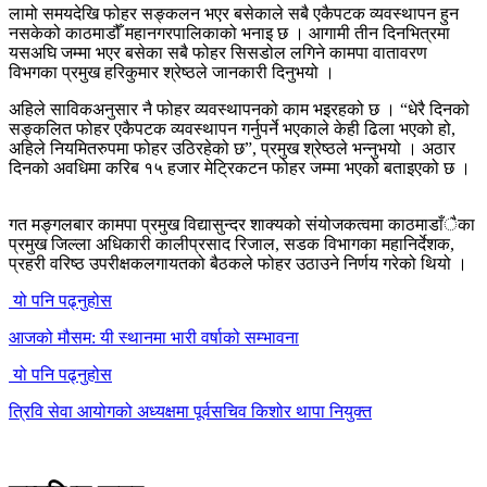
लामो समयदेखि फोहर सङ्कलन भएर बसेकाले सबै एकैपटक व्यवस्थापन हुन
नसकेको काठमाडौँ महानगरपालिकाको भनाइ छ । आगामी तीन दिनभित्रमा
यसअघि जम्मा भएर बसेका सबै फोहर सिसडोल लगिने कामपा वातावरण
विभगका प्रमुख हरिकुमार श्रेष्ठले जानकारी दिनुभयो ।
अहिले साविकअनुसार नै फोहर व्यवस्थापनको काम भइरहको छ । “धेरै दिनको
सङ्कलित फोहर एकैपटक व्यवस्थापन गर्नुपर्ने भएकाले केही ढिला भएको हो,
अहिले नियमितरुपमा फोहर उठिरहेको छ”, प्रमुख श्रेष्ठले भन्नुभयो । अठार
दिनको अवधिमा करिब १५ हजार मेट्रिकटन फोहर जम्मा भएको बताइएको छ ।
गत मङ्गलबार कामपा प्रमुख विद्यासुन्दर शाक्यको संयोजकत्वमा काठमाडाँैका
प्रमुख जिल्ला अधिकारी कालीप्रसाद रिजाल, सडक विभागका महानिर्देशक,
प्रहरी वरिष्ठ उपरीक्षकलगायतको बैठकले फोहर उठाउने निर्णय गरेको थियो ।
यो पनि पढ्नुहोस
आजको मौसम: यी स्थानमा भारी वर्षाको सम्भावना
यो पनि पढ्नुहोस
त्रिवि सेवा आयोगको अध्यक्षमा पूर्वसचिव किशोर थापा नियुक्त