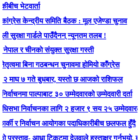
 भेटवार्ता
 केन्द्रीय समिति बैठक : मूल एजेण्डा चुनाव
्षा गार्डले पाउँदैनन् न्यूनतम तलब !
र चीनकाे संयुक्त सुरक्षा गस्ती
ा बिना गठबन्धन चुनावमा होमियो काँग्रेस
७ गते बुधबार, यस्ताे छ आजको राशिफल
नमा पाल्पाबाट ३० उम्मेदवारको उम्मेदवारी दर्ता
 निर्वाचनका लागि २ हजार ९ सय २५ उम्मेदवारले मनोनय
ी र निर्वाचन आयोगका पदाधिकारीबीच छलफल हुँदै
्ताव- आधा टिकटमा देउवाले हस्ताक्षर गर्नुभयो, बाँकी गगनल