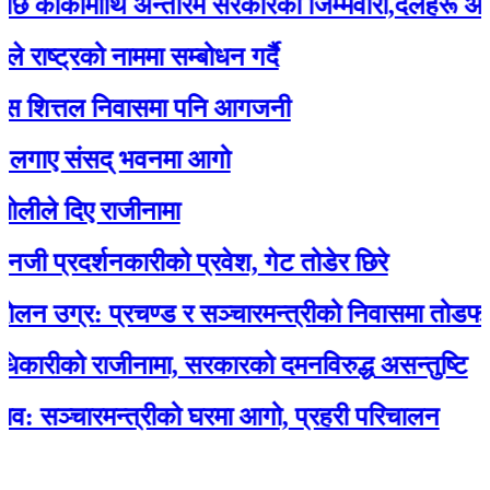
्कीमाथि अन्तरिम सरकारको जिम्मेवारी,दलहरू आक्रोशि
ट्रको नाममा सम्बोधन गर्दै
ित्तल निवासमा पनि आगजनी
ए संसद् भवनमा आगो
 दिए राजीनामा
रदर्शनकारीको प्रवेश, गेट तोडेर छिरे
ग्र: प्रचण्ड र सञ्चारमन्त्रीको निवासमा तोडफोड र
ीको राजीनामा, सरकारको दमनविरुद्ध असन्तुष्टि
्चारमन्त्रीको घरमा आगो, प्रहरी परिचालन