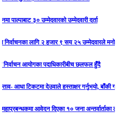
पाबाट ३० उम्मेदवारको उम्मेदवारी दर्ता
चनका लागि २ हजार ९ सय २५ उम्मेदवारले मनोनयन दर्ता
्वाचन आयोगका पदाधिकारीबीच छलफल हुँदै
ा टिकटमा देउवाले हस्ताक्षर गर्नुभयो, बाँकी गगनले गर्नुह
्धकमा आवेदन दिएका १० जना अन्तर्वार्ताका लागि छानि