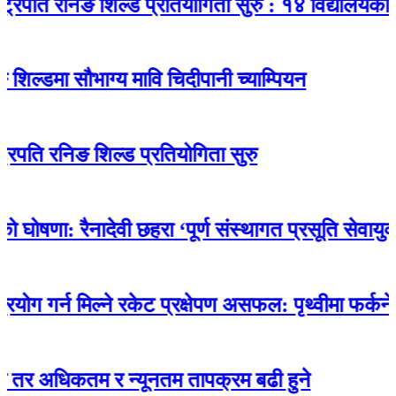
 रनिङ शिल्ड प्रतियोगिता सुरु : १४ विद्यालयकाे सहभागी
ा सौभाग्य मावि चिदीपानी च्याम्पियन
निङ शिल्ड प्रतियोगिता सुरु
: रैनादेवी छहरा ‘पूर्ण संस्थागत प्रसूति सेवायुक्त’
न मिल्ने रकेट प्रक्षेपण असफल: पृथ्वीमा फर्कने क्रममा 
िकतम र न्यूनतम तापक्रम बढी हुने