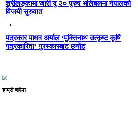
श्रीलङ्कामा जारी यु २० पुरुष भलिबलमा नेपालको
विजयी सुरुवात
पत्रकार माधव अर्याल ‘मुक्तिनाथ उत्कृष्ट कृषि
पत्रकारिता’ पुरस्कारबाट छनोट
हाम्रो बारेमा
कम्पनी रजिष्ट्ररको कार्यालय दर्ता न
: ३२५३७१ /०८०/०८१
सुचना तथा प्रसारण विभाग दर्ता न :
४८२४/०८०/०८१
प्रेस काउन्सिल दर्ता न
.