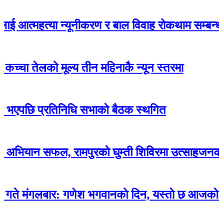
त्महत्या न्यूनीकरण र बाल विवाह रोकथाम सम्बन्धी सचेतना
 तेलको मूल्य तीन महिनाकै न्यून स्तरमा
ि प्रतिनिधि सभाको बैठक स्थगित
न सफल, रामपुरको घुम्ती शिविरमा उत्साहजनक सहभागि
बार: गणेश भगवानकाे दिन, यस्ताे छ आजको राशिफल