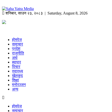
शनिबार
,
साउन
२३
,
२०८३
| Saturday, August 8, 2026
होमपेज
समाचार
प्रदेश
राजनीति
अर्थ
ब्यापार
विचार
स्वास्थ्य
खेलकुद
शिक्षा
मनोरञ्जन
अन्य
होमपेज
समाचार