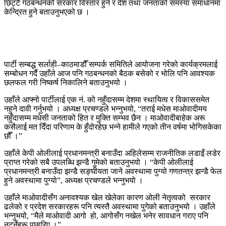
छिट्टै गठबन्धनको सरकार विस्तार हुने र देश तथा जनताको समस्या समाधानमा
केन्द्रित हुने बताउनुभएको छ ।
पार्टी सम्बद्ध सर्लाही–काठमाडौँ सम्पर्क समितिले आयोजना गरेको कार्यक्रमलाई
सम्बोधन गर्दै उहाँले आज पनि गठबन्धनको बैठक बसेको र भोलि पनि आवश्यक
छलफल गरी निष्कर्ष निकालिने बताउनुभयो ।
उहाँले आफ्नो पार्टीलाई एक नं. को नहुँदासम्म देशमा स्थायित्व र विकाससमेत
नहुने दावी गर्नुभयो । अध्यक्ष प्रचण्डले भन्नुभयो, “तराई मधेस माओवादीमय
नहुँदासम्म मधेसी जनताको हित र मुक्ति सम्भव छैन । माओवादीबाहेक अरू
कसैलाई मत दिँदा परिणाम के हुँदोरहेछ भन्ने हामीले गएको तीन वर्षमा भोगिसकेका
छौँ ।”
उहाँले केपी ओलीलाई प्रधानमन्त्री बनाउँदा अहिलेसम्म राजनीतिक लडाइँ लडेर
प्राप्त गरेको सबै उपलब्धि झन्डै गुमेको बताउनुभयो । “केपी ओलीलाई
प्रधानमन्त्री बनाउँदा झन्डै सङ्घीयता जाने अवस्थामा पुग्यो गणतन्त्र झन्डै फेल
हुने अवस्थामा पुग्यो”, अध्यक्ष प्रचण्डले भन्नुभयो ।
उहाँले माओवादीसँग अनावश्यक खेल खेलेका कारण ओली नेतृत्वको सरकार
ढलेको र प्रदेश सरकारहरू पनि त्यस्तै अवस्थामा पुगेको बताउनुभयो । उहाँले
भन्नुभयो, “मैले माओवादी आगो हो, आगोसँग नखेल भनेर सावधान गराए पनि
नटर्नेहरू पछारिए ।”