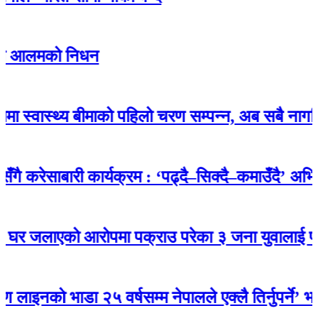
को निधन
स्थ्य बीमाको पहिलो चरण सम्पन्न, अब सबै नागरिक बीमाक
ेसाबारी कार्यक्रम : ‘पढ्दै–सिक्दै–कमाउँदै’ अभियान
लाएको आरोपमा पक्राउ परेका ३ जना युवालाई प्रमाण नप
भाडा २५ वर्षसम्म नेपालले एक्‍लै तिर्नुपर्ने’ भन्‍ने सम