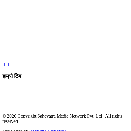
मो ९८४७०९८७३६ र ९८६२२५९२६२
sahayatramedianetwork@gmail.com
………………
सहयात्रा मिडिया नेटवर्क प्रा.लि तानसेन ३ पाल्पा
शाखा कार्यालय , बुटवल -१३ वेलवास-रुपन्देही
हाम्रो टिम
सम्पादक / व्यवस्थापक :
जानका न्यौपाने
सह सम्पादक
: दिपक भट्टराई
संवादाता :
विवेक पन्थी
© 2026 Copyright Sahayatra Media Network Pvt. Ltd | All rights
reserved