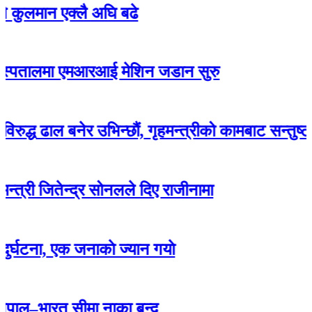
न एक्लै अघि बढे
लमा एमआरआई मेशिन जडान सुरु
ाल बनेर उभिन्छौं, गृहमन्त्रीको कामबाट सन्तुष्ट छैनौं- स
ितेन्द्र सोनलले दिए राजीनामा
 एक जनाकाे ज्यान गयाे
रत सीमा नाका बन्द