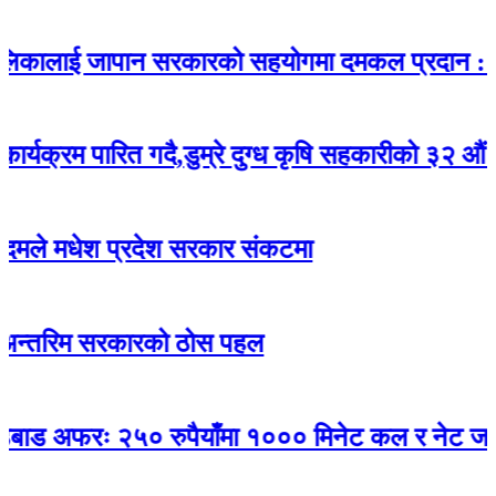
लाई जापान सरकारको सहयोगमा दमकल प्रदान : गाउँपा
 पारित गदै,डुम्रे दुग्ध कृषि सहकारीको ३२ औं वार्षिक 
धेश प्रदेश सरकार संकटमा
म सरकारको ठोस पहल
फरः २५० रुपैयाँमा १००० मिनेट कल र नेट जडान निःश