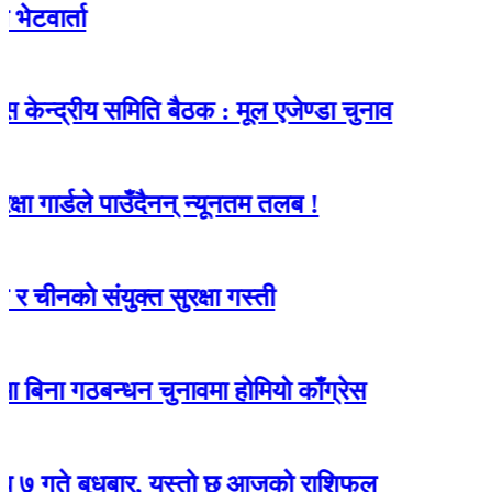
ा
रीय समिति बैठक : मूल एजेण्डा चुनाव
डले पाउँदैनन् न्यूनतम तलब !
 संयुक्त सुरक्षा गस्ती
गठबन्धन चुनावमा होमियो काँग्रेस
ुधबार, यस्ताे छ आजको राशिफल