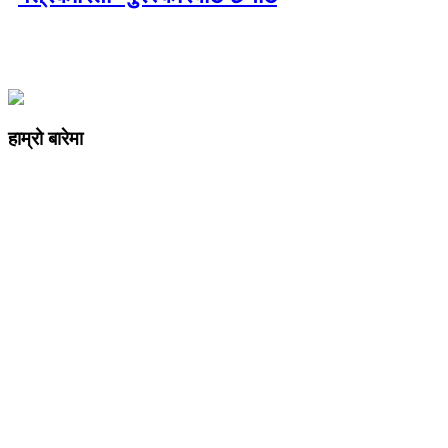
हाम्रो बारेमा
कम्पनी रजिष्ट्ररको कार्यालय दर्ता न
: ३२५३७१ /०८०/०८१
सुचना तथा प्रसारण विभाग दर्ता न :
४८२४/०८०/०८१
प्रेस काउन्सिल दर्ता न
.
मो ९८४७०९८७३६ र ९८६२२५९२६२
sahayatramedianetwork@gmail.com
………………
सहयात्रा मिडिया नेटवर्क प्रा.लि तानसेन ३ पाल्पा
शाखा कार्यालय , बुटवल -१३ वेलवास-रुपन्देही