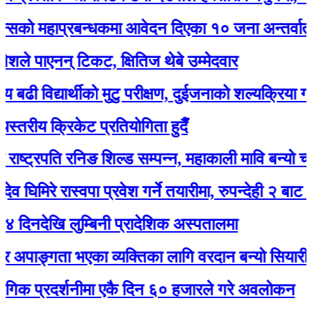
महाप्रबन्धकमा आवेदन दिएका १० जना अन्तर्वार्ताका ला
पाएनन् टिकट, क्षितिज थेबे उम्मेदवार
द्यार्थीको मुटु परीक्षण, दुईजनाको शल्यक्रिया गर्नुपर्ने
ीय क्रिकेट प्रतियोगिता हुदैँ
ट्रपति रनिङ शिल्ड सम्पन्न, महाकाली मावि बन्यो च्याम्पिय
रे रास्वपा प्रवेश गर्ने तयारीमा, रुपन्देही २ बाट उम्मेद्वार 
खि लुम्बिनी प्रादेशिक अस्पतालमा
ाङ्गता भएका व्यक्तिका लागि वरदान बन्यो सियारीको घुम्
्रदर्शनीमा एकै दिन ६० हजारले गरे अवलोकन