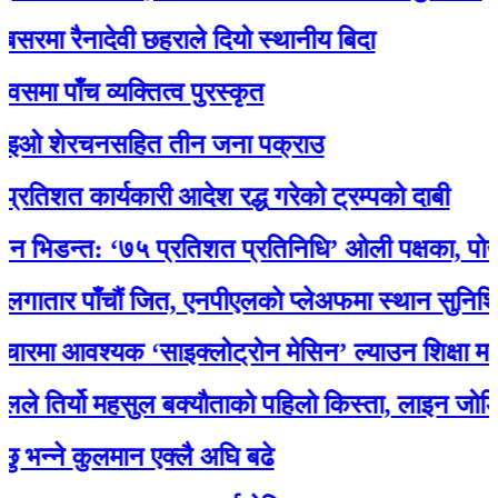
 रैनादेवी छहराले दियो स्थानीय बिदा
ाँच व्यक्तित्व पुरस्कृत
 शेरचनसहित तीन जना पक्राउ
 कार्यकारी आदेश रद्ध गरेको ट्रम्पको दाबी
डन्त: ‘७५ प्रतिशत प्रतिनिधि’ ओली पक्षका, पोखरेलको
र पाँचौं जित, एनपीएलकाे प्लेअफमा स्थान सुनिश्चित
आवश्यक ‘साइक्लोट्रोन मेसिन’ ल्याउन शिक्षा मन्त्री 
िर्यो महसुल बक्यौताको पहिलो किस्ता, लाइन जोडियो
ने कुलमान एक्लै अघि बढे