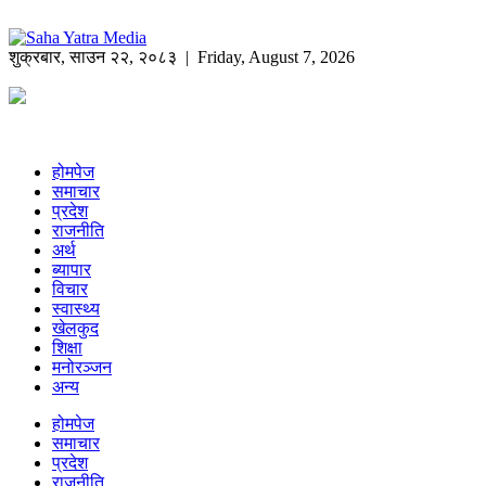
शुक्रबार
,
साउन
२२
,
२०८३
| Friday, August 7, 2026
होमपेज
समाचार
प्रदेश
राजनीति
अर्थ
ब्यापार
विचार
स्वास्थ्य
खेलकुद
शिक्षा
मनोरञ्जन
अन्य
होमपेज
समाचार
प्रदेश
राजनीति