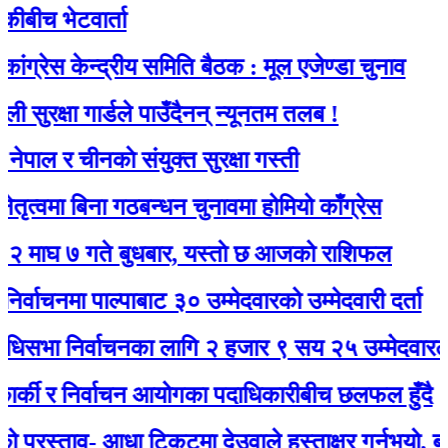
 भेटवार्ता
 केन्द्रीय समिति बैठक : मूल एजेण्डा चुनाव
्षा गार्डले पाउँदैनन् न्यूनतम तलब !
र चीनकाे संयुक्त सुरक्षा गस्ती
ा बिना गठबन्धन चुनावमा होमियो काँग्रेस
७ गते बुधबार, यस्ताे छ आजको राशिफल
नमा पाल्पाबाट ३० उम्मेदवारको उम्मेदवारी दर्ता
 निर्वाचनका लागि २ हजार ९ सय २५ उम्मेदवारले मनोनय
ी र निर्वाचन आयोगका पदाधिकारीबीच छलफल हुँदै
्ताव- आधा टिकटमा देउवाले हस्ताक्षर गर्नुभयो, बाँकी गगनल