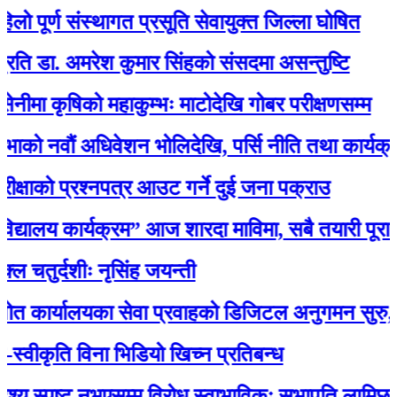
र्ण संस्थागत प्रसूति सेवायुक्त जिल्ला घोषित
. अमरेश कुमार सिंहको संसदमा असन्तुष्टि
ृषिको महाकुम्भः माटोदेखि गोबर परीक्षणसम्म
वौं अधिवेशन भोलिदेखि, पर्सि नीति तथा कार्यक्रम प्रस्
ो प्रश्नपत्र आउट गर्ने दुई जना पक्राउ
यालय कार्यक्रम” आज शारदा माविमा, सबै तयारी पूरा :अ
्दशीः नृसिंह जयन्ती
ालयका सेवा प्रवाहको डिजिटल अनुगमन सुरु, मन्त्री रावल
कृति विना भिडियो खिच्न प्रतिबन्ध
स्पष्ट नभएसम्म विरोध स्वाभाविकः सभापति लामिछाने