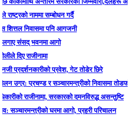
्कीमाथि अन्तरिम सरकारको जिम्मेवारी,दलहरू आक्रोशि
ट्रको नाममा सम्बोधन गर्दै
ित्तल निवासमा पनि आगजनी
ए संसद् भवनमा आगो
 दिए राजीनामा
रदर्शनकारीको प्रवेश, गेट तोडेर छिरे
ग्र: प्रचण्ड र सञ्चारमन्त्रीको निवासमा तोडफोड र
ीको राजीनामा, सरकारको दमनविरुद्ध असन्तुष्टि
्चारमन्त्रीको घरमा आगो, प्रहरी परिचालन