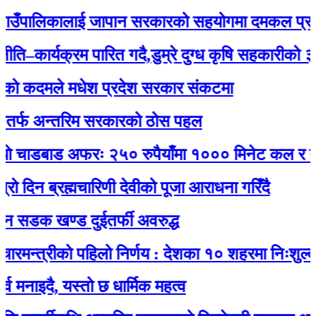
ँपालिकालाई जापान सरकारको सहयोगमा दमकल प्रदान :
ार्यक्रम पारित गदै,डुम्रे दुग्ध कृषि सहकारीको ३२ औं 
कदमले मधेश प्रदेश सरकार संकटमा
 अन्तरिम सरकारको ठोस पहल
ाडबाड अफरः २५० रुपैयाँमा १००० मिनेट कल र नेट जड
 ब्रह्मचारिणी देवीको पूजा आराधना गरिँदै
क खण्ड दुईतर्फी अवरुद्ध
त्रीको पहिलो निर्णय : देशका १० शहरमा निःशुल्क वाई
दै, यस्तो छ धार्मिक महत्व