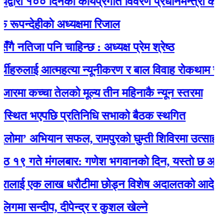
रा १०० दिनको कार्यप्रगति विवरण प्रधानमन्त्री कार्यालय
देहीकाे अध्यक्षमा रिजाल
िजा पनि चाहिन्छ : अध्यक्ष प्रेम श्रेष्ठ
रुलाई आत्महत्या न्यूनीकरण र बाल विवाह रोकथाम सम्बन्ध
मा कच्चा तेलको मूल्य तीन महिनाकै न्यून स्तरमा
ित भएपछि प्रतिनिधि सभाको बैठक स्थगित
’ अभियान सफल, रामपुरको घुम्ती शिविरमा उत्साहजनक
ते मंगलबार: गणेश भगवानकाे दिन, यस्ताे छ आजको 
ाई एक लाख धरौटीमा छोड्न विशेष अदालतको आदेश
सन्दीप, दीपेन्द्र र कुशल खेल्ने