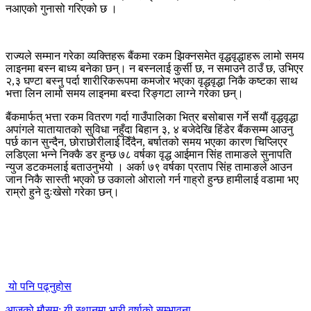
नआएको गुनासो गरिएको छ ।
राज्यले सम्मान गरेका व्यक्तिहरू बैंकमा रकम झिक्नसमेत वृद्धवृद्धाहरू लामो समय
लाइनमा बस्न बाध्य बनेका छन्। न बस्नलाई कुर्सी छ, न समाउने ठाउँ छ, उभिएर
२,३ घण्टा बस्नु पर्दा शारीरिकरूपमा कमजोर भएका वृद्धवृद्धा निकै कष्टका साथ
भत्ता लिन लामो समय लाइनमा बस्दा रिङ्गटा लाग्ने गरेका छन्।
बैंकमार्फत् भत्ता रकम वितरण गर्दा गाउँपालिका भित्र बसोबास गर्ने सयौं वृद्धवृद्धा
अपांगले यातायातको सुविधा नहुँदा बिहान ३, ४ बजेदेखि हिंडेर बैंकसम्म आउनु
पर्छ कान सुन्दैन, छोराछोरीलाई दिँदैन, बर्षातको समय भएका कारण चिप्लिएर
लडिएला भन्ने निक्कै डर हुन्छ ७८ वर्षका वृद्ध आईमान सिंह तामाङले सुनापति
न्युज डटकमलाई बताउनुभयो । अर्का ७९ वर्षका प्रताप सिंह तामाङले आउन
जान निकै सास्ती भएको छ उकालो ओरालो गर्न गाह्रो हुन्छ हामीलाई वडामा भए
राम्रो हुने दुःखेसो गरेका छन्।
यो पनि पढ्नुहोस
आजको मौसम: यी स्थानमा भारी वर्षाको सम्भावना