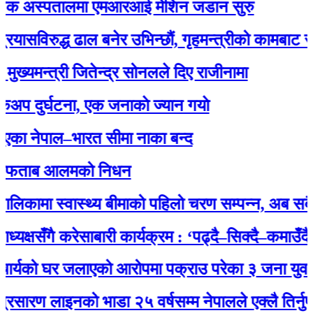
 अस्पतालमा एमआरआई मेशिन जडान सुरु
िरुद्ध ढाल बनेर उभिन्छौं, गृहमन्त्रीको कामबाट सन्तुष्ट 
न्त्री जितेन्द्र सोनलले दिए राजीनामा
र्घटना, एक जनाकाे ज्यान गयाे
ेपाल–भारत सीमा नाका बन्द
ताब आलमको निधन
ामा स्वास्थ्य बीमाको पहिलो चरण सम्पन्न, अब सबै नागरि
षसँगै करेसाबारी कार्यक्रम : ‘पढ्दै–सिक्दै–कमाउँदै’ अभि
यको घर जलाएको आरोपमा पक्राउ परेका ३ जना युवालाई प्
 लाइनको भाडा २५ वर्षसम्म नेपालले एक्‍लै तिर्नुपर्ने’ भ