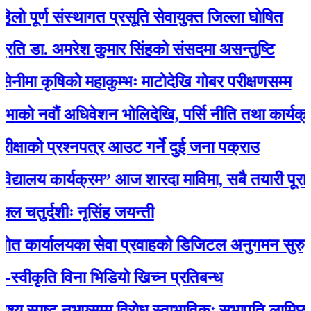
ूर्ण संस्थागत प्रसूति सेवायुक्त जिल्ला घोषित
ा. अमरेश कुमार सिंहको संसदमा असन्तुष्टि
कृषिको महाकुम्भः माटोदेखि गोबर परीक्षणसम्म
वौं अधिवेशन भोलिदेखि, पर्सि नीति तथा कार्यक्रम प्रस्
को प्रश्नपत्र आउट गर्ने दुई जना पक्राउ
यालय कार्यक्रम” आज शारदा माविमा, सबै तयारी पूरा :
्दशीः नृसिंह जयन्ती
यालयका सेवा प्रवाहको डिजिटल अनुगमन सुरु, मन्त्री रावल
कृति विना भिडियो खिच्न प्रतिबन्ध
 स्पष्ट नभएसम्म विरोध स्वाभाविकः सभापति लामिछाने