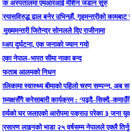
क अस्पतालमा एमआरआई मेशिन जडान सुरु
िरुद्ध ढाल बनेर उभिन्छौं, गृहमन्त्रीको कामबाट सन्तुष्ट 
न्त्री जितेन्द्र सोनलले दिए राजीनामा
र्घटना, एक जनाकाे ज्यान गयाे
ेपाल–भारत सीमा नाका बन्द
ताब आलमको निधन
ामा स्वास्थ्य बीमाको पहिलो चरण सम्पन्न, अब सबै नागर
षसँगै करेसाबारी कार्यक्रम : ‘पढ्दै–सिक्दै–कमाउँदै’ अभि
यको घर जलाएको आरोपमा पक्राउ परेका ३ जना युवालाई प
 लाइनको भाडा २५ वर्षसम्म नेपालले एक्‍लै तिर्नुपर्ने’ भ