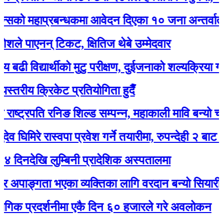
महाप्रबन्धकमा आवेदन दिएका १० जना अन्तर्वार्ताका ल
पाएनन् टिकट, क्षितिज थेबे उम्मेदवार
िद्यार्थीको मुटु परीक्षण, दुईजनाको शल्यक्रिया गर्नुपर्ने
ीय क्रिकेट प्रतियोगिता हुदैँ
ट्रपति रनिङ शिल्ड सम्पन्न, महाकाली मावि बन्यो च्याम्पिय
िरे रास्वपा प्रवेश गर्ने तयारीमा, रुपन्देही २ बाट उम्मेद्वार
खि लुम्बिनी प्रादेशिक अस्पतालमा
ाङ्गता भएका व्यक्तिका लागि वरदान बन्यो सियारीको घुम्
प्रदर्शनीमा एकै दिन ६० हजारले गरे अवलोकन