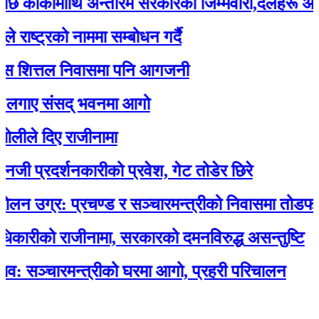
्कीमाथि अन्तरिम सरकारको जिम्मेवारी,दलहरू आक्रोश
ट्रको नाममा सम्बोधन गर्दै
ित्तल निवासमा पनि आगजनी
ए संसद् भवनमा आगो
 दिए राजीनामा
्रदर्शनकारीको प्रवेश, गेट तोडेर छिरे
ग्र: प्रचण्ड र सञ्चारमन्त्रीको निवासमा तोडफोड र
ीको राजीनामा, सरकारको दमनविरुद्ध असन्तुष्टि
्चारमन्त्रीको घरमा आगो, प्रहरी परिचालन