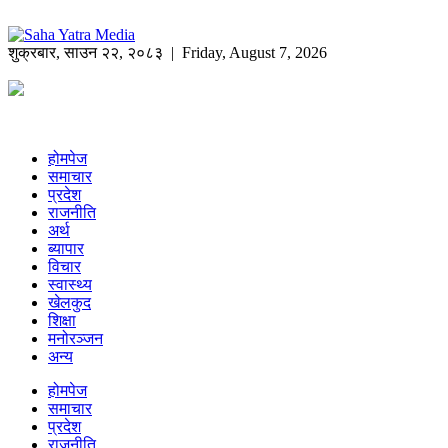
शुक्रबार
,
साउन
२२
,
२०८३
| Friday, August 7, 2026
होमपेज
समाचार
प्रदेश
राजनीति
अर्थ
ब्यापार
विचार
स्वास्थ्य
खेलकुद
शिक्षा
मनोरञ्जन
अन्य
होमपेज
समाचार
प्रदेश
राजनीति