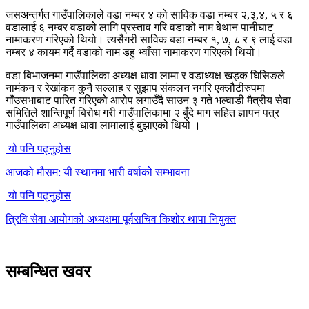
जसअन्तर्गत गाउँपालिकाले वडा नम्बर ४ को साविक वडा नम्बर २,३,४, ५ र ६
वडालाई ६ नम्बर वडाको लागि प्रस्ताव गरि वडाको नाम बेथान पानीघाट
नामाकरण गरिएको थियो। त्यसैगरी साविक बडा नम्बर १, ७, ८ र ९ लाई वडा
नम्बर ४ कायम गर्दै वडाको नाम डहु भ्वाँसा नामाकरण गरिएको थियो।
वडा बिभाजनमा गाउँपालिका अध्यक्ष धावा लामा र वडाध्यक्ष खड्क घिसिङले
नामंकन र रेखांकन कुनै सल्लाह र सुझाप संकलन नगरि एक्लौटीरुपमा
गाॅंउसभाबाट पारित गरिएको आरोप लगाउँदै साउन ३ गते भल्वाडी मैत्रीय सेवा
समितिले शान्तिपूर्ण बिरोध गरी गाउँपालिकामा २ बुँदे माग सहित ज्ञापन पत्र
गाउँपालिका अध्यक्ष धावा लामालाई बुझाएको थियो ।
यो पनि पढ्नुहोस
आजको मौसम: यी स्थानमा भारी वर्षाको सम्भावना
यो पनि पढ्नुहोस
त्रिवि सेवा आयोगको अध्यक्षमा पूर्वसचिव किशोर थापा नियुक्त
सम्बन्धित खवर