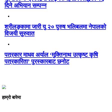
दिने अभियान सम्पन्न
श्रीलङ्कामा जारी यु २० पुरुष भलिबलमा नेपालको
विजयी सुरुवात
पत्रकार माधव अर्याल ‘मुक्तिनाथ उत्कृष्ट कृषि
पत्रकारिता’ पुरस्कारबाट छनोट
हाम्रो बारेमा
कम्पनी रजिष्ट्ररको कार्यालय दर्ता न
: ३२५३७१ /०८०/०८१