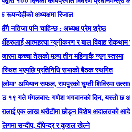
रा १०० दिनको कार्यप्रगति विवरण प्रधानमन्त्री कार्यालय
देहीकाे अध्यक्षमा रिजाल
िजा पनि चाहिन्छ : अध्यक्ष प्रेम श्रेष्ठ
हरुलाई आत्महत्या न्यूनीकरण र बाल विवाह रोकथाम सम्बन्ध
मा कच्चा तेलको मूल्य तीन महिनाकै न्यून स्तरमा
ित भएपछि प्रतिनिधि सभाको बैठक स्थगित
ा’ अभियान सफल, रामपुरको घुम्ती शिविरमा उत्साहजनक
ते मंगलबार: गणेश भगवानकाे दिन, यस्ताे छ आजको
ाई एक लाख धरौटीमा छोड्न विशेष अदालतको आदेश
सन्दीप, दीपेन्द्र र कुशल खेल्ने