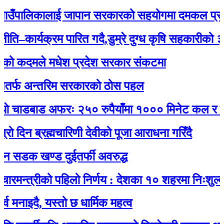
ँपालिकालाई जापान सरकारको सहयोगमा दमकल प्रदान :
ार्यक्रम पारित गदै,डुम्रे दुग्ध कृषि सहकारीको ३२ औं 
कदमले मधेश प्रदेश सरकार संकटमा
 अन्तरिम सरकारको ठोस पहल
चाडबाड अफरः २५० रुपैयाँमा १००० मिनेट कल र नेट जड
 ब्रह्मचारिणी देवीको पूजा आराधना गरिँदै
क खण्ड दुईतर्फी अवरुद्ध
्त्रीको पहिलो निर्णय : देशका १० शहरमा निःशुल्क वाई
दै, यस्तो छ धार्मिक महत्व