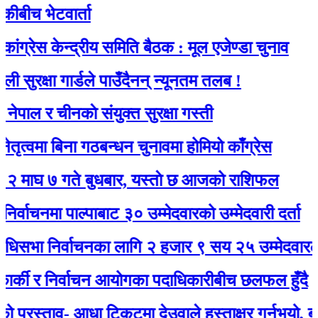
 भेटवार्ता
स केन्द्रीय समिति बैठक : मूल एजेण्डा चुनाव
क्षा गार्डले पाउँदैनन् न्यूनतम तलब !
 र चीनकाे संयुक्त सुरक्षा गस्ती
मा बिना गठबन्धन चुनावमा होमियो काँग्रेस
७ गते बुधबार, यस्ताे छ आजको राशिफल
नमा पाल्पाबाट ३० उम्मेदवारको उम्मेदवारी दर्ता
 निर्वाचनका लागि २ हजार ९ सय २५ उम्मेदवारले मनोन
ी र निर्वाचन आयोगका पदाधिकारीबीच छलफल हुँदै
स्ताव- आधा टिकटमा देउवाले हस्ताक्षर गर्नुभयो, बाँकी गगनल