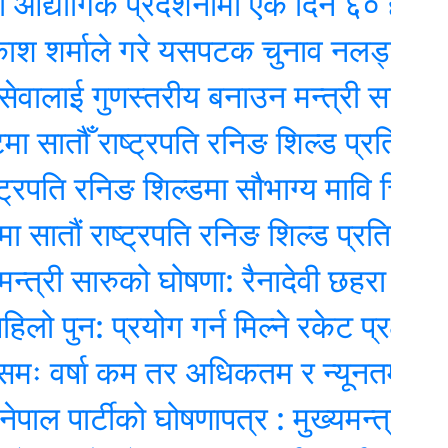
गिक प्रदर्शनीमा एकै दिन ६० हजारले ग
्माले गरे यसपटक चुनाव नलड्ने घोषणा
लाई गुणस्तरीय बनाउन मन्त्री सारुको जोड
तौँ राष्ट्रपति रनिङ शिल्ड प्रतियोगिता सु
ि रनिङ शिल्डमा सौभाग्य मावि चिदीपानी च्य
ं राष्ट्रपति रनिङ शिल्ड प्रतियोगिता सुरु
ी सारुको घोषणा: रैनादेवी छहरा ‘पूर्ण संस्था
: प्रयोग गर्न मिल्ने रकेट प्रक्षेपण असफल
र्षा कम तर अधिकतम र न्यूनतम तापक्रम ब
ार्टीको घोषणापत्र : मुख्यमन्त्री प्रत्यक्ष