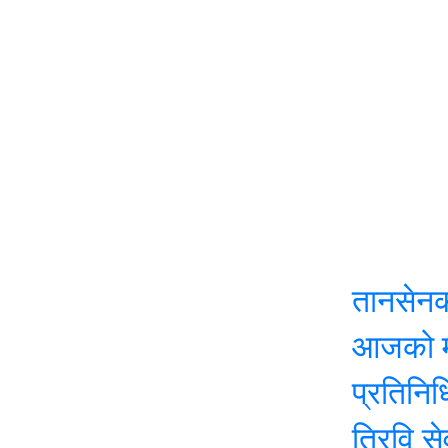
तानसेनको नीति
आजको मौसम: यी
प्रतिनिधि सभाक
त्रिवि सेवा आय