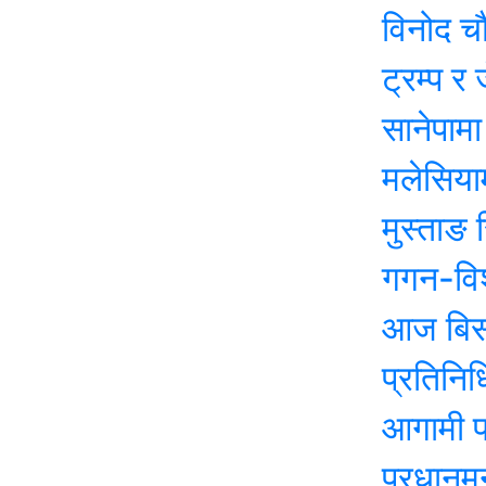
विनोद चौधरीले स
ट्रम्प र जेलेन्स
सानेपामा आज का
मलेसियामा नेपाल
मुस्ताङ सिमामा 
गगन-विश्वको ने
आज बिस २०८२ 
प्रतिनिधिसभा नि
आगामी प्रतिनि
प्रधानमन्त्री 