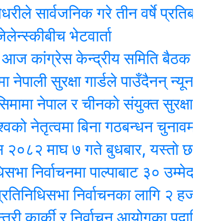
ार्वजनिक गरे तीन वर्षे प्रतिबद्धताको ‘रिपोर
्कीबीच भेटवार्ता
ंग्रेस केन्द्रीय समिति बैठक : मूल एजेण्
ी सुरक्षा गार्डले पाउँदैनन् न्यूनतम तलब !
नेपाल र चीनकाे संयुक्त सुरक्षा गस्ती
तृत्वमा बिना गठबन्धन चुनावमा होमियो काँ
माघ ७ गते बुधबार, यस्ताे छ आजको र
र्वाचनमा पाल्पाबाट ३० उम्मेदवारको उम्मेद
धिसभा निर्वाचनका लागि २ हजार ९ सय २५ 
कार्की र निर्वाचन आयोगका पदाधिकारीबीच 