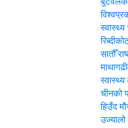
बुटवलको औद्यो
विश्वप्रकाश शर
स्वास्थ्य सेवा
रिब्दीकोटमा सा
सातौँ राष्ट्रपत
माथागढीमा सातौ
स्वास्थ्य मन्त्र
चीनको पहिलो पुन
हिउँद मौसमः व
उज्यालो नेपाल प