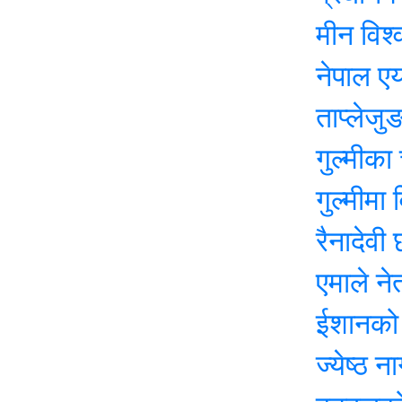
मीन विश्वकर्माक
नेपाल एयरलाइन
ताप्लेजुङमा योग
गुल्मीका चार सय 
गुल्मीमा विद्या
रैनादेवी छहरामा
एमाले नेता बासुद
ईशानको शव १४ 
ज्येष्ठ नागरिक