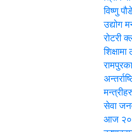
विष्णु पौडेल
उद्योग मन्त्राल
रोटरी क्लब अफ 
शिक्षामा लगानीसँ
रामपुरका विद्य
अन्तर्राष्ट्रिय
मन्त्रीहरु अन
सेवा जनताकै द
आज २०८३ जेठ 