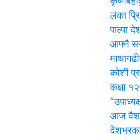
कृष्णबहादुर 
लंका प्रिमियर ल
पाल्पा देशकै पह
आफ्नै सरकारप्र
माथागढीको कसेन
कोशी प्रदेश सभ
कक्षा १२ को पर
“उपाध्यक्षसँग
आज वैशाख शुक्ल
देशभरका मालपोत