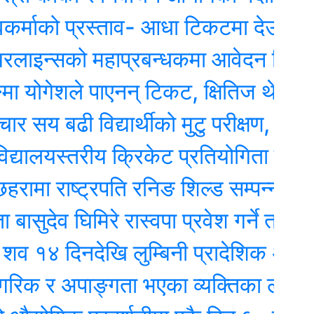
ो प्रस्ताव- आधा टिकटमा देउवाले हस्ताक्षर 
्सको महाप्रबन्धकमा आवेदन दिएका १० जना
ेशले पाएनन् टिकट, क्षितिज थेबे उम्मेदवार
बढी विद्यार्थीको मुटु परीक्षण, दुईजनाको शल्
लयस्तरीय क्रिकेट प्रतियोगिता हुदैँ
 राष्ट्रपति रनिङ शिल्ड सम्पन्न, महाकाली 
ेव घिमिरे रास्वपा प्रवेश गर्ने तयारीमा, रुपन्
दिनदेखि लुम्बिनी प्रादेशिक अस्पतालमा
 र अपाङ्गता भएका व्यक्तिका लागि वरदान ब