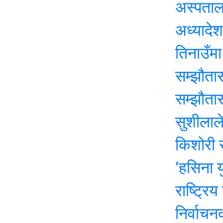
अस्पतालमा पूर्व
अध्यादेशको उद्
तिनाउँमा कोइक
सम्झौतासँगै ति
सम्झौतासँगै ति
सुशीलाले जाँदाज
किशोरी साहको 
‘हसिना युग’ क
राष्ट्रिय सभा 
निर्वाचनका २१ द