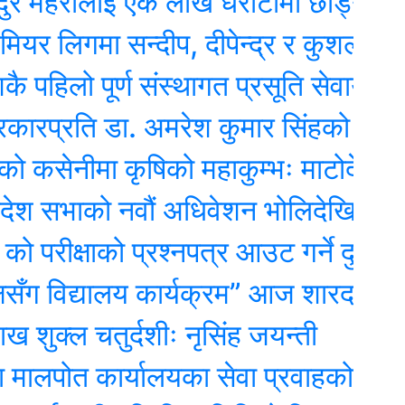
महरालाई एक लाख धरौटीमा छोड्न विशेष 
िगमा सन्दीप, दीपेन्द्र र कुशल खेल्ने
िलो पूर्ण संस्थागत प्रसूति सेवायुक्त जिल्ल
ति डा. अमरेश कुमार सिंहको संसदमा असन्
ीमा कृषिको महाकुम्भः माटोदेखि गोबर पर
ाको नवौं अधिवेशन भोलिदेखि, पर्सि नीति त
ीक्षाको प्रश्नपत्र आउट गर्ने दुई जना पक्
 विद्यालय कार्यक्रम” आज शारदा माविमा,
 चतुर्दशीः नृसिंह जयन्ती
 कार्यालयका सेवा प्रवाहको डिजिटल अनुगमन 