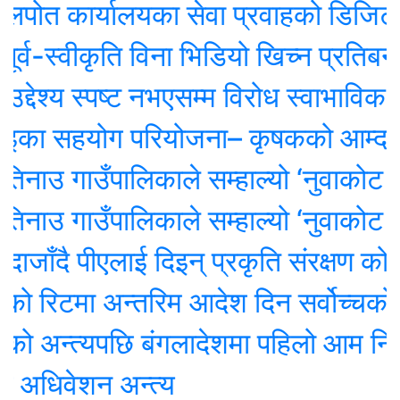
कार्यालयका सेवा प्रवाहको डिजिटल अनुगमन स
स्वीकृति विना भिडियो खिच्न प्रतिबन्ध
ेश्य स्पष्ट नभएसम्म विरोध स्वाभाविकः सभ
 सहयोग परियोजना– कृषकको आम्दानी र 
ाउ गाउँपालिकाले सम्हाल्यो ‘नुवाकोट सांस
ाउ गाउँपालिकाले सम्हाल्यो ‘नुवाकोट सांस
ँदै पीएलाई दिइन् प्रकृति संरक्षण कोषको अध
िटमा अन्तरिम आदेश दिन सर्वोच्चको अस
 अन्त्यपछि बंगलादेशमा पहिलो आम निर्वा
धिवेशन अन्त्य