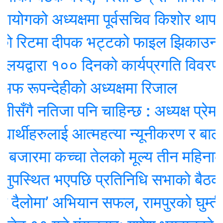
गको अध्यक्षमा पूर्वसचिव किशोर थापा नियुक
ो रिटमा दीपक भट्टको फाइल झिकाउन आदे
द्वारा १०० दिनको कार्यप्रगति विवरण प्रधा
ूपन्देहीकाे अध्यक्षमा रिजाल
ै नतिजा पनि चाहिन्छ : अध्यक्ष प्रेम श्रेष्ठ
र्थीहरुलाई आत्महत्या न्यूनीकरण र बाल वि
बजारमा कच्चा तेलको मूल्य तीन महिनाकै न्यू
पस्थित भएपछि प्रतिनिधि सभाको बैठक स्थ
लोमा’ अभियान सफल, रामपुरको घुम्ती श