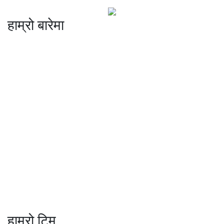
हाम्रो बारेमा
कम्पनी रजिष्ट्ररको कार्यालय दर्ता न
: ३२५३७१ /०८०/०८१
सुचना तथा प्रसारण विभाग दर्ता न :
४८२४/०८०/०८१
प्रेस काउन्सिल दर्ता न
.
मो ९८४७०९८७३६ र ९८६२२५९२६२
sahayatramedianetwork@gmail.com
………………
सहयात्रा मिडिया नेटवर्क प्रा.लि तानसेन ३ पाल्पा
शाखा कार्यालय , बुटवल -१३ वेलवास-रुपन्देही
हाम्रो टिम