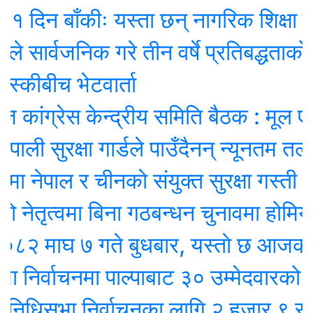
न बाँकीः यस्ता छन् नागरिक शिक्षा प्रवर्द
्वजनिक गरे तीन वर्षे प्रतिबद्धताको ‘रिपोर्
ीबीच भेटवार्ता
ग्रेस केन्द्रीय समिति बैठक : मूल एजेण्डा
 सुरक्षा गार्डले पाउँदैनन् न्यूनतम तलब !
ेपाल र चीनकाे संयुक्त सुरक्षा गस्ती
ृत्वमा बिना गठबन्धन चुनावमा होमियो काँग
ाघ ७ गते बुधबार, यस्ताे छ आजको रा
्वाचनमा पाल्पाबाट ३० उम्मेदवारको उम्मेदव
िसभा निर्वाचनका लागि २ हजार ९ सय २५ उ