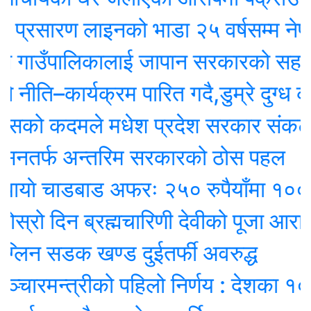
सारण लाइनको भाडा २५ वर्षसम्म नेपालले एक्‍
गाउँपालिकालाई जापान सरकारको सहयोगम
ति–कार्यक्रम पारित गदै,डुम्रे दुग्ध कृष
सको कदमले मधेश प्रदेश सरकार संकटमा
तर्फ अन्तरिम सरकारको ठोस पहल
ाे चाडबाड अफरः २५० रुपैयाँमा १००० मि
 दिन ब्रह्मचारिणी देवीको पूजा आराधना गर
न सडक खण्ड दुईतर्फी अवरुद्ध
रमन्त्रीको पहिलो निर्णय : देशका १० शह