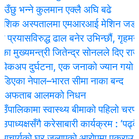
 भन्ने कुलमान एक्लै अघि बढे
ेशिक अस्पतालमा एमआरआई मेशिन जडान सुर
यासविरुद्ध ढाल बनेर उभिन्छौं, गृहमन्त्रीक
ख्यमन्त्री जितेन्द्र सोनलले दिए राजीनाम
प दुर्घटना, एक जनाकाे ज्यान गयाे
का नेपाल–भारत सीमा नाका बन्द
 अफताब आलमको निधन
ालिकामा स्वास्थ्य बीमाको पहिलो चरण सम्
्यक्षसँगै करेसाबारी कार्यक्रम : ‘पढ्दै–सि
चार्यको घर जलाएको आरोपमा पक्राउ परेका