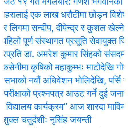
९ गते मंगलबार: गणेश भगवानकाे दिन,
रालाई एक लाख धरौटीमा छोड्न विशेष अ
गमा सन्दीप, दीपेन्द्र र कुशल खेल्ने
लो पूर्ण संस्थागत प्रसूति सेवायुक्त जिल्ला
ि डा. अमरेश कुमार सिंहको संसदमा असन्त
मा कृषिको महाकुम्भः माटोदेखि गोबर परी
को नवौं अधिवेशन भोलिदेखि, पर्सि नीति तथ
्षाको प्रश्नपत्र आउट गर्ने दुई जना पक्र
िद्यालय कार्यक्रम” आज शारदा माविमा, 
चतुर्दशीः नृसिंह जयन्ती