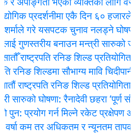
र अपाङ्गता भएका व्यक्तिका लागि वरदान बन
िक प्रदर्शनीमा एकै दिन ६० हजारले गर
माले गरे यसपटक चुनाव नलड्ने घोषणा
ाई गुणस्तरीय बनाउन मन्त्री सारुको जोड
ँ राष्ट्रपति रनिङ शिल्ड प्रतियोगिता सुर
 रनिङ शिल्डमा सौभाग्य मावि चिदीपानी च्याम
राष्ट्रपति रनिङ शिल्ड प्रतियोगिता सुरु
 सारुको घोषणा: रैनादेवी छहरा ‘पूर्ण संस्थाग
 प्रयोग गर्न मिल्ने रकेट प्रक्षेपण असफल:
्षा कम तर अधिकतम र न्यूनतम तापक्रम बढ