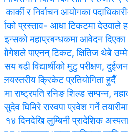
ार्की र निर्वाचन आयोगका पदाधिकारीबीच छ
 प्रस्ताव- आधा टिकटमा देउवाले हस्ताक्षर ग
सको महाप्रबन्धकमा आवेदन दिएका १० जना 
शले पाएनन् टिकट, क्षितिज थेबे उम्मेदवार
ढी विद्यार्थीको मुटु परीक्षण, दुईजनाको शल्य
स्तरीय क्रिकेट प्रतियोगिता हुदैँ
राष्ट्रपति रनिङ शिल्ड सम्पन्न, महाकाली मा
 घिमिरे रास्वपा प्रवेश गर्ने तयारीमा, रुपन्दे
िनदेखि लुम्बिनी प्रादेशिक अस्पतालमा