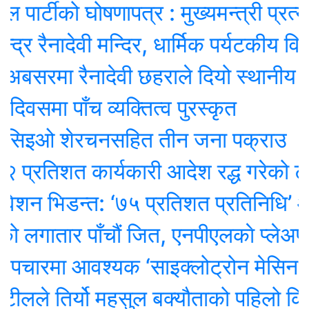
र्टीको घोषणापत्र : मुख्यमन्त्री प्रत्यक्ष 
रैनादेवी मन्दिर, धार्मिक पर्यटकीय विकासमा 
सरमा रैनादेवी छहराले दियो स्थानीय बिदा
मा पाँच व्यक्तित्व पुरस्कृत
िइओ शेरचनसहित तीन जना पक्राउ
तिशत कार्यकारी आदेश रद्ध गरेको ट्रम्पक
 भिडन्त: ‘७५ प्रतिशत प्रतिनिधि’ ओली प
गातार पाँचौं जित, एनपीएलकाे प्लेअफमा स
रमा आवश्यक ‘साइक्लोट्रोन मेसिन’ ल्याउन
ले तिर्यो महसुल बक्यौताको पहिलो किस्ता