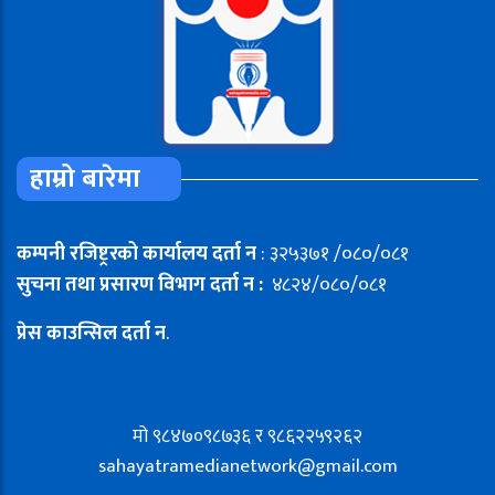
हाम्रो बारेमा
कम्पनी रजिष्ट्ररको कार्यालय दर्ता न
: ३२५३७१ /०८०/०८१
सुचना तथा प्रसारण विभाग दर्ता न :
४८२४/०८०/०८१
प्रेस काउन्सिल दर्ता न
.
मो ९८४७०९८७३६ र ९८६२२५९२६२
sahayatramedianetwork@gmail.com