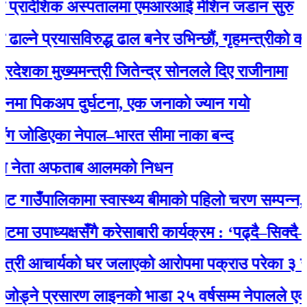
्रादेशिक अस्पतालमा एमआरआई मेशिन जडान सुरु
े प्रयासविरुद्ध ढाल बनेर उभिन्छौं, गृहमन्त्रीको कामबाट 
का मुख्यमन्त्री जितेन्द्र सोनलले दिए राजीनामा
 पिकअप दुर्घटना, एक जनाकाे ज्यान गयाे
ोडिएका नेपाल–भारत सीमा नाका बन्द
नेता अफताब आलमको निधन
ाउँपालिकामा स्वास्थ्य बीमाको पहिलो चरण सम्पन्न, अब 
 उपाध्यक्षसँगै करेसाबारी कार्यक्रम : ‘पढ्दै–सिक्दै–कमा
री आचार्यको घर जलाएको आरोपमा पक्राउ परेका ३ जना य
े प्रसारण लाइनको भाडा २५ वर्षसम्म नेपालले एक्‍लै तिर्न