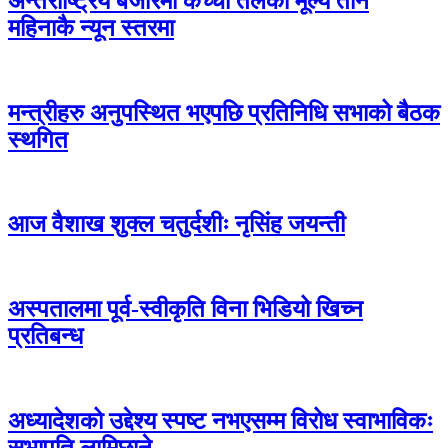
अन्तर्राष्ट्रिय बजारमा कच्चा तेलको मूल्य तीन
महिनाकै न्यून स्तरमा
मन्त्रीहरु अनुपस्थित भएपछि प्रतिनिधि सभाको बैठक
स्थगित
आज वैशाख शुक्ल चतुर्दशीः नृसिंह जयन्ती
अस्पतालमा पूर्व-स्वीकृति विना भिडियो खिच्न
प्रतिबन्ध
अध्यादेशको उद्देश्य स्पष्ट नभएसम्म विरोध स्वाभाविकः
सभापति लामिछाने