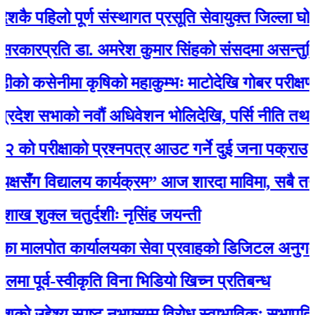
ै पहिलो पूर्ण संस्थागत प्रसूति सेवायुक्त जिल्ला घोषित
रप्रति डा. अमरेश कुमार सिंहको संसदमा असन्तुष्टि
कसेनीमा कृषिको महाकुम्भः माटोदेखि गोबर परीक्षणसम्म
 सभाको नवौं अधिवेशन भोलिदेखि, पर्सि नीति तथा कार्यक
 परीक्षाको प्रश्नपत्र आउट गर्ने दुई जना पक्राउ
सँग विद्यालय कार्यक्रम” आज शारदा माविमा, सबै तयार
ुक्ल चतुर्दशीः नृसिंह जयन्ती
पोत कार्यालयका सेवा प्रवाहको डिजिटल अनुगमन सुरु, मन्
ूर्व-स्वीकृति विना भिडियो खिच्न प्रतिबन्ध
उद्देश्य स्पष्ट नभएसम्म विरोध स्वाभाविकः सभापति लामि