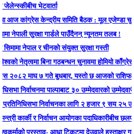
ेन्स्कीबीच भेटवार्ता
 कांग्रेस केन्द्रीय समिति बैठक : मूल एजेण्डा चुनाव
ेपाली सुरक्षा गार्डले पाउँदैनन् न्यूनतम तलब !
ामा नेपाल र चीनकाे संयुक्त सुरक्षा गस्ती
 नेतृत्वमा बिना गठबन्धन चुनावमा होमियो काँग्रेस
८२ माघ ७ गते बुधबार, यस्ताे छ आजको राशिफल
ा निर्वाचनमा पाल्पाबाट ३० उम्मेदवारको उम्मेदवारी दर्ता
िनिधिसभा निर्वाचनका लागि २ हजार ९ सय २५ उम्मेदवा
्री कार्की र निर्वाचन आयोगका पदाधिकारीबीच छलफल हुँद
्माको प्रस्ताव- आधा टिकटमा देउवाले हस्ताक्षर गर्नुभयो, ब