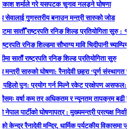
श शर्माले गरे यसपटक चुनाव नलड्ने घोषणा
ेवालाई गुणस्तरीय बनाउन मन्त्री सारुको जोड
 सातौँ राष्ट्रपति रनिङ शिल्ड प्रतियोगिता सुरु : १४ वि
्रपति रनिङ शिल्डमा सौभाग्य मावि चिदीपानी च्याम्पियन
ातौं राष्ट्रपति रनिङ शिल्ड प्रतियोगिता सुरु
्त्री सारुको घोषणा: रैनादेवी छहरा ‘पूर्ण संस्थागत प्रसूत
 पुन: प्रयोग गर्न मिल्ने रकेट प्रक्षेपण असफल: पृथ्वीम
ः वर्षा कम तर अधिकतम र न्यूनतम तापक्रम बढी हुने
ाल पार्टीको घोषणापत्र : मुख्यमन्त्री प्रत्यक्ष निर्वाचित
द्र रैनादेवी मन्दिर, धार्मिक पर्यटकीय विकासमा जुर्मराउँद