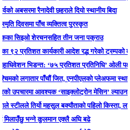
को अबसरमा रैनादेवी छहराले दियो स्थानीय बिदा
 दिवसमा पाँच व्यक्तित्व पुरस्कृत
कका सिइओ शेरचनसहित तीन जना पक्राउ
२ प्रतिशत कार्यकारी आदेश रद्ध गरेको ट्रम्पको दाबी
िवेशन भिडन्त: ‘७५ प्रतिशत प्रतिनिधि’ ओली पक्षका, 
मको लगातार पाँचौं जित, एनपीएलकाे प्लेअफमा स्थान सुन
 उपचारमा आवश्यक ‘साइक्लोट्रोन मेसिन’ ल्याउन शिक्षा 
स्टीलले तिर्यो महसुल बक्यौताको पहिलो किस्ता, लाइन ज
उँछु भन्ने कुलमान एक्लै अघि बढे