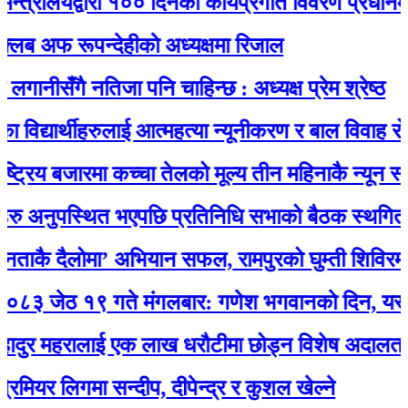
्रालयद्वारा १०० दिनको कार्यप्रगति विवरण प्रधानमन्त्री
अफ रूपन्देहीकाे अध्यक्षमा रिजाल
नीसँगै नतिजा पनि चाहिन्छ : अध्यक्ष प्रेम श्रेष्ठ
द्यार्थीहरुलाई आत्महत्या न्यूनीकरण र बाल विवाह रोकथा
्रिय बजारमा कच्चा तेलको मूल्य तीन महिनाकै न्यून स्तरमा
 अनुपस्थित भएपछि प्रतिनिधि सभाको बैठक स्थगित
ै दैलोमा’ अभियान सफल, रामपुरको घुम्ती शिविरमा उ
ेठ १९ गते मंगलबार: गणेश भगवानकाे दिन, यस्ताे
ुर महरालाई एक लाख धरौटीमा छोड्न विशेष अदालतको आ
यर लिगमा सन्दीप, दीपेन्द्र र कुशल खेल्ने