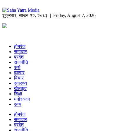
शुक्रबार
,
साउन
२२
,
२०८३
| Friday, August 7, 2026
होमपेज
समाचार
प्रदेश
राजनीति
अर्थ
ब्यापार
विचार
स्वास्थ्य
खेलकुद
शिक्षा
मनोरञ्जन
अन्य
होमपेज
समाचार
प्रदेश
राजनीति