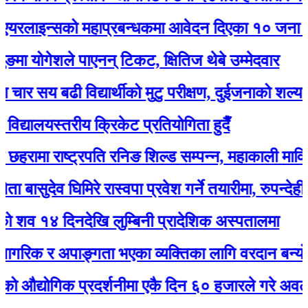
ाइन्सको महाप्रबन्धकमा आवेदन दिएका १० जना अन्तर्वा
 योगेशले पाएनन् टिकट, क्षितिज थेबे उम्मेदवार
 सय बढी विद्यार्थीको मुटु परीक्षण, दुईजनाको शल्यक्रिया गर
्यालयस्तरीय क्रिकेट प्रतियोगिता हुदैँ
रामा राष्ट्रपति रनिङ शिल्ड सम्पन्न, महाकाली मावि बन्यो 
ासुदेव घिमिरे रास्वपा प्रवेश गर्ने तयारीमा, रुपन्देही २ बाट 
१४ दिनदेखि लुम्बिनी प्रादेशिक अस्पतालमा
रिक र अपाङ्गता भएका व्यक्तिका लागि वरदान बन्यो सियार
्योगिक प्रदर्शनीमा एकै दिन ६० हजारले गरे अवलोकन